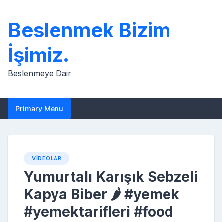
Skip
to
Beslenmek Bizim
content
İşimiz.
Beslenmeye Dair
Primary Menu
VIDEOLAR
Yumurtalı Karışık Sebzeli
Kapya Biber 🌶️ #yemek
#yemektarifleri #food