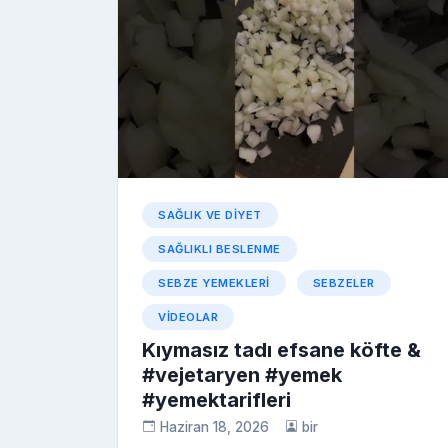
a
a
kl
o
p
c
a
k
er
e
s
s
ni
ki
SAĞLIK VE DIYET
SAĞLIKLI BESLENME
SEBZE YEMEKLERI
SEBZELER
VIDEOLAR
Kıymasız tadı efsane köfte &
#vejetaryen #yemek
#yemektarifleri
Haziran 18, 2026
bir