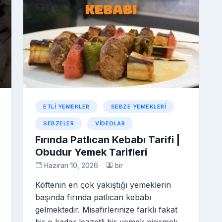
ETLI YEMEKLER
SEBZE YEMEKLERI
SEBZELER
VIDEOLAR
Fırında Patlıcan Kebabı Tarifi |
Obudur Yemek Tarifleri
Haziran 10, 2026
bir
Köftenin en çok yakıştığı yemeklerin
başında fırında patlıcan kebabı
gelmektedir. Misafirlerinize farklı fakat
bir o kadar lezzetli bir yemek pişirmek