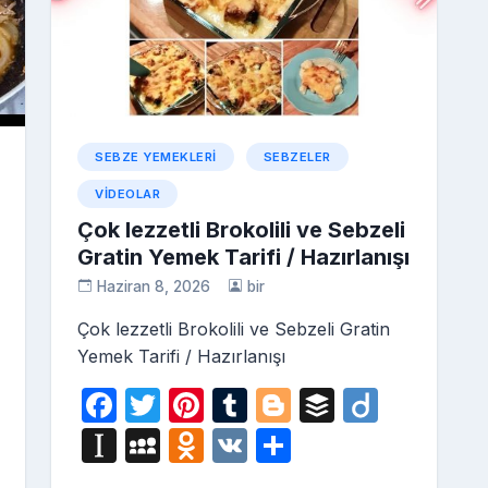
s
ni
ki
SEBZE YEMEKLERI
SEBZELER
VIDEOLAR
Çok lezzetli Brokolili ve Sebzeli
Gratin Yemek Tarifi / Hazırlanışı
Haziran 8, 2026
bir
Çok lezzetli Brokolili ve Sebzeli Gratin
Yemek Tarifi / Hazırlanışı
F
T
Pi
T
Bl
B
Di
a
w
nt
u
o
uf
ig
i
In
M
O
V
S
c
itt
er
m
g
fe
o
st
y
d
K
h