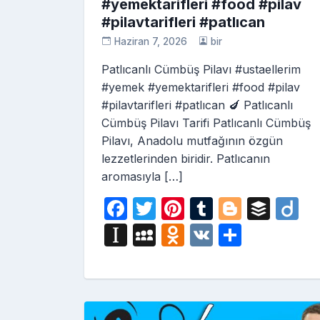
#yemektarifleri #food #pilav
#pilavtarifleri #patlıcan
Haziran 7, 2026
bir
Patlıcanlı Cümbüş Pilavı #ustaellerim
#yemek #yemektarifleri #food #pilav
#pilavtarifleri #patlıcan 🍆 Patlıcanlı
Cümbüş Pilavı Tarifi Patlıcanlı Cümbüş
Pilavı, Anadolu mutfağının özgün
lezzetlerinden biridir. Patlıcanın
aromasıyla […]
F
T
Pi
T
Bl
B
D
a
w
nt
u
o
uf
ig
In
M
O
V
S
c
itt
er
m
g
fe
o
st
y
d
K
h
e
er
e
bl
g
r
a
S
n
ar
b
st
r
er
p
p
o
e