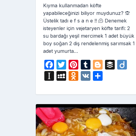
Kıyma kullanmadan köfte
yapabileceğinizi biliyor muydunuz? 🙊
Üstelik tadı e f s a n e !! 🫠 Denemek
isteyenler için vejetaryen köfte tarifi: 2
su bardağı yeşil mercimek 1 adet büyük
boy soğan 2 diş rendelenmiş sarımsak 1
adet yumurta…
F
T
Pi
T
Bl
B
D
a
w
nt
u
o
uf
ig
In
M
O
V
S
c
itt
er
m
g
fe
o
st
y
d
K
h
e
er
e
bl
g
r
a
S
n
ar
b
st
r
er
p
p
o
e
o
a
a
kl
o
p
c
a
k
er
e
s