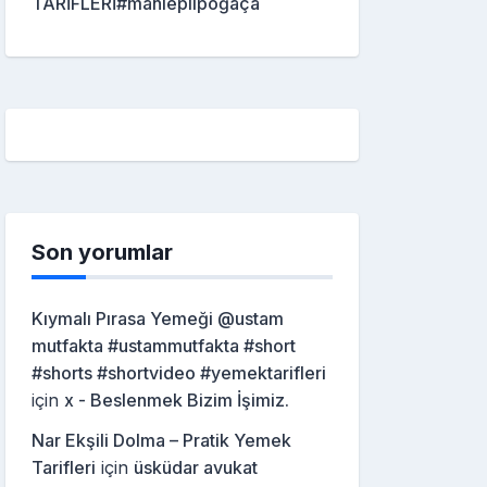
TARİFLERİ#mahleplipoğaça
Son yorumlar
Kıymalı Pırasa Yemeği @ustam
mutfakta #ustammutfakta #short
#shorts #shortvideo #yemektarifleri
için
x - Beslenmek Bizim İşimiz.
Nar Ekşili Dolma – Pratik Yemek
Tarifleri
için
üsküdar avukat