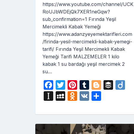
https://www.youtube.com/channel/UCK
RoUJbWDEjQk7XER1neGqw?
sub_confirmation=1 Fırında Yeşil
Mercimekli Kabak Yemeği
https://www.adanzyeyemektarifleri.com
/firinda-yesil-mercimekli-kabak-yemegi-
tarifi/ Fırında Yeşil Mercimekli Kabak
Yemeği Tarifi MALZEMELER 1 kilo
kabak 1 su bardağı yeşil mercimek 2
su…
F
T
Pi
T
Bl
B
D
a
w
nt
u
o
uf
ig
In
M
O
V
S
c
itt
er
m
g
fe
o
st
y
d
K
h
e
er
e
bl
g
r
a
S
n
ar
b
st
r
er
p
p
o
e
o