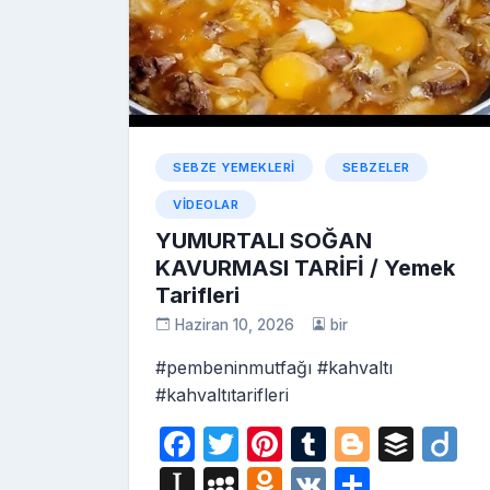
s
ni
ki
SEBZE YEMEKLERI
SEBZELER
VIDEOLAR
YUMURTALI SOĞAN
KAVURMASI TARİFİ / Yemek
Tarifleri
Haziran 10, 2026
bir
#pembeninmutfağı #kahvaltı
#kahvaltıtarifleri
F
T
Pi
T
Bl
B
D
a
w
nt
u
o
uf
ig
In
M
O
V
S