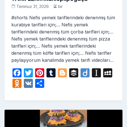
Temmuz 31, 2026
bir
#shorts Nefis yemek tariflerindeki denenmiş tüm
kurabiye tarifleri için;… Nefis yemek
tariflerindeki denenmiş tüm çorba tarifleri için;…
Nefis yemek tariflerindeki denenmiş tüm pizza
tarifleri için;… Nefis yemek tariflerindeki
denenmiş tüm köfte tarifleri için;… Nefis tarifler
paylaşıyorum kanalımda yemek tarifi videoları…
F
T
Pi
T
Bl
B
Di
In
M
a
w
nt
u
o
uf
ig
st
y
O
V
S
c
itt
er
m
g
fe
o
a
S
d
K
h
e
er
e
bl
g
r
p
p
n
ar
b
st
r
er
a
a
o
e
o
p
c
kl