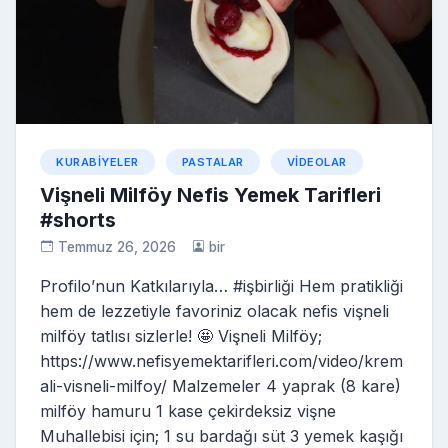
s
ni
ki
KURABIYELER
PASTALAR
VIDEOLAR
Vişneli Milföy Nefis Yemek Tarifleri
#shorts
Temmuz 26, 2026
bir
Profilo’nun Katkılarıyla… #işbirliği Hem pratikliği
hem de lezzetiyle favoriniz olacak nefis vişneli
milföy tatlısı sizlerle! 🤩 Vişneli Milföy;
https://www.nefisyemektarifleri.com/video/krem
ali-visneli-milfoy/ Malzemeler 4 yaprak (8 kare)
milföy hamuru 1 kase çekirdeksiz vişne
Muhallebisi için; 1 su bardağı süt 3 yemek kaşığı