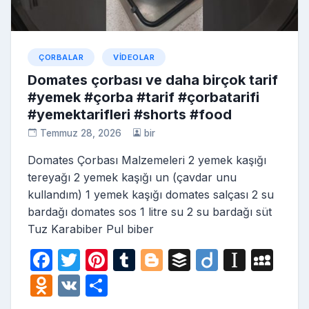
ÇORBALAR
VIDEOLAR
Domates çorbası ve daha birçok tarif
#yemek #çorba #tarif #çorbatarifi
#yemektarifleri #shorts #food
Temmuz 28, 2026
bir
Domates Çorbası Malzemeleri 2 yemek kaşığı
tereyağı 2 yemek kaşığı un (çavdar unu
kullandım) 1 yemek kaşığı domates salçası 2 su
bardağı domates sos 1 litre su 2 su bardağı süt
Tuz Karabiber Pul biber
F
T
Pi
T
Bl
B
Di
In
M
a
w
nt
u
o
uf
ig
st
y
O
V
S
c
itt
er
m
g
fe
o
a
S
d
K
h