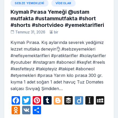
SEBZE YEMEKLERI
VIDEOLAR
Kıymalı Pırasa Yemeği @ustam
mutfakta #ustammutfakta #short
#shorts #shortvideo #yemektarifleri
Temmuz 31, 2026
bir
Kıymalı Pırasa. Kış aylarında severek yediğimiz
lezzet mutlaka deneyin👌.#sebzeyemekleri
#nefisyemektarifleri #pratiktarifler #kolaytarifler
#youtuber #instagram #aboneol #keşfet #reels
#kesfetteyiz #takipteyiz #takipet #aboneol
#etyemekleri #pırasa Yarım kilo pırasa 300 gr.
kıyma 1 adet soğan 1 adet havuç Tuz Domates
salçası Sıvıyağ Şimdiden…
F
T
Pi
T
Bl
B
Di
In
M
a
w
nt
u
o
uf
ig
st
y
O
V
S
c
itt
er
m
g
fe
o
a
S