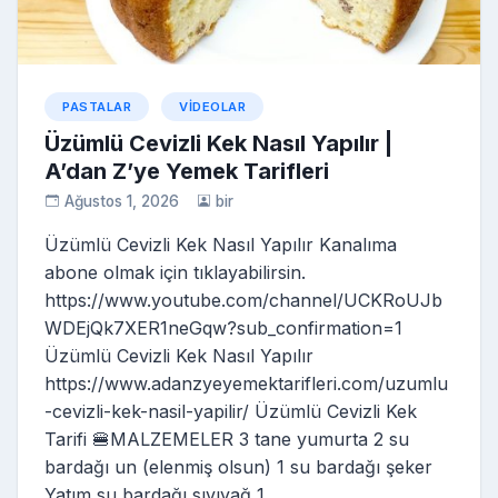
ki
PASTALAR
VIDEOLAR
Üzümlü Cevizli Kek Nasıl Yapılır |
A’dan Z’ye Yemek Tarifleri
Ağustos 1, 2026
bir
Üzümlü Cevizli Kek Nasıl Yapılır Kanalıma
abone olmak için tıklayabilirsin.
https://www.youtube.com/channel/UCKRoUJb
WDEjQk7XER1neGqw?sub_confirmation=1
Üzümlü Cevizli Kek Nasıl Yapılır
https://www.adanzyeyemektarifleri.com/uzumlu
-cevizli-kek-nasil-yapilir/ Üzümlü Cevizli Kek
Tarifi 🍔MALZEMELER 3 tane yumurta 2 su
bardağı un (elenmiş olsun) 1 su bardağı şeker
Yatım su bardağı sıvıyağ 1…