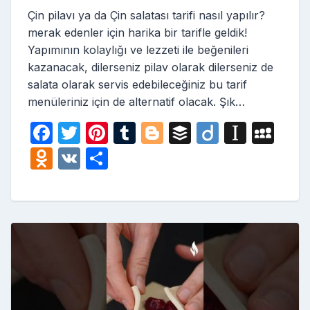
Çin pilavı ya da Çin salatası tarifi nasıl yapılır?
merak edenler için harika bir tarifle geldik!
Yapımının kolaylığı ve lezzeti ile beğenileri
kazanacak, dilerseniz pilav olarak dilerseniz de
salata olarak servis edebileceğiniz bu tarif
menüleriniz için de alternatif olacak. Şık…
F
T
Pi
T
Bl
B
Di
In
M
a
w
nt
u
o
uf
ig
st
y
O
V
S
c
itt
er
m
g
fe
o
a
S
d
K
h
e
er
e
bl
g
r
p
p
n
ar
b
st
r
er
a
a
o
e
o
p
c
kl
o
er
e
a
k
s