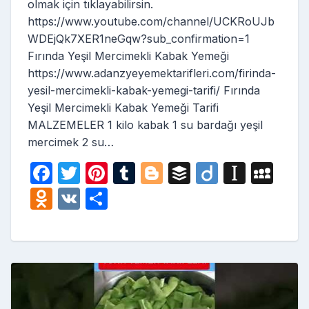
olmak için tıklayabilirsin.
https://www.youtube.com/channel/UCKRoUJb
WDEjQk7XER1neGqw?sub_confirmation=1
Fırında Yeşil Mercimekli Kabak Yemeği
https://www.adanzyeyemektarifleri.com/firinda-
yesil-mercimekli-kabak-yemegi-tarifi/ Fırında
Yeşil Mercimekli Kabak Yemeği Tarifi
MALZEMELER 1 kilo kabak 1 su bardağı yeşil
mercimek 2 su…
F
T
Pi
T
Bl
B
Di
In
M
a
w
nt
u
o
uf
ig
st
y
O
V
S
c
itt
er
m
g
fe
o
a
S
d
K
h
e
er
e
bl
g
r
p
p
n
ar
b
st
r
er
a
a
o
e
o
p
c
kl
o
er
e
a