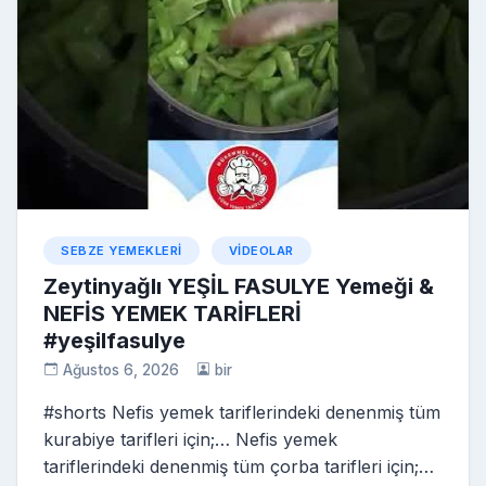
k
s
s
ni
ki
SEBZE YEMEKLERI
VIDEOLAR
Zeytinyağlı YEŞİL FASULYE Yemeği &
NEFİS YEMEK TARİFLERİ
#yeşilfasulye
Ağustos 6, 2026
bir
#shorts Nefis yemek tariflerindeki denenmiş tüm
kurabiye tarifleri için;… Nefis yemek
tariflerindeki denenmiş tüm çorba tarifleri için;…