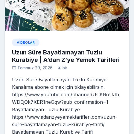
ni
ki
VIDEOLAR
Uzun Süre Bayatlamayan Tuzlu
Kurabiye | A’dan Z’ye Yemek Tarifleri
Temmuz 29, 2026
bir
Uzun Süre Bayatlamayan Tuzlu Kurabiye
Kanalıma abone olmak için tıklayabilirsin.
https://www.youtube.com/channel/UCKRoUJb
WDEjQk7XER1neGqw?sub_confirmation=1
Bayatlamayan Tuzlu Kurabiye
https://www.adanzyeyemektarifleri.com/uzun-
sure-bayatlamayan-tuzlu-kurabiye-tarifi/
Bayatlamayan Tuzlu Kurabiye Tarifi