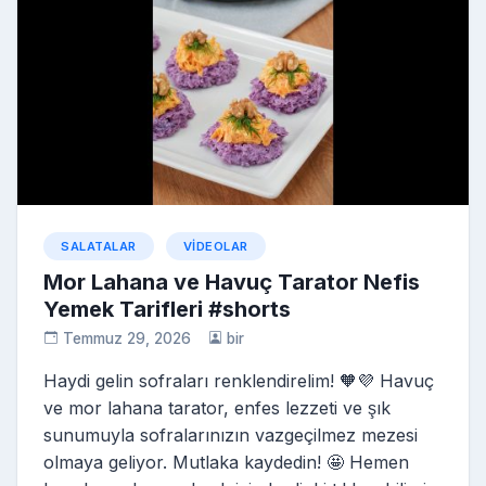
o
er
e
a
k
s
s
ni
ki
SALATALAR
VIDEOLAR
Mor Lahana ve Havuç Tarator Nefis
Yemek Tarifleri #shorts
Temmuz 29, 2026
bir
Haydi gelin sofraları renklendirelim! 🧡💜 Havuç
ve mor lahana tarator, enfes lezzeti ve şık
sunumuyla sofralarınızın vazgeçilmez mezesi
olmaya geliyor. Mutlaka kaydedin! 🤩 Hemen