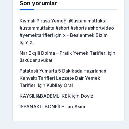
Son yorumlar
Kıymalı Pırasa Yemeği @ustam mutfakta
#ustammutfakta #short #shorts #shortvideo
#yemektarifleri
için
x - Beslenmek Bizim
İşimiz.
Nar Ekşili Dolma – Pratik Yemek Tarifleri
için
üsküdar avukat
Patatesli Yumurta 5 Dakikada Hazırlanan
Kahvaltı Tarifleri Lezzete Dair Yemek
Tarifleri
için
Kubilay Oral
KAYSILI&BADEMLİ KEK
için
Döviz
ISPANAKLI BONFİLE
için
Asım