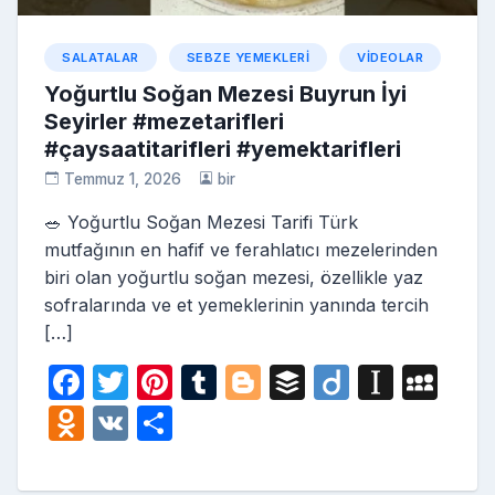
SALATALAR
SEBZE YEMEKLERI
VIDEOLAR
Yoğurtlu Soğan Mezesi Buyrun İyi
Seyirler #mezetarifleri
#çaysaatitarifleri #yemektarifleri
Temmuz 1, 2026
bir
🥗 Yoğurtlu Soğan Mezesi Tarifi Türk
mutfağının en hafif ve ferahlatıcı mezelerinden
biri olan yoğurtlu soğan mezesi, özellikle yaz
sofralarında ve et yemeklerinin yanında tercih
[…]
F
T
Pi
T
Bl
B
Di
In
M
a
w
nt
u
o
uf
ig
st
y
O
V
S
c
itt
er
m
g
fe
o
a
S
d
K
h
e
er
e
bl
g
r
p
p
n
ar