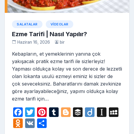
SALATALAR
VIDEOLAR
Ezme Tarifi | Nasıl Yapılır?
Haziran 16, 2026
bir
Kebapların, et yemeklerinin yanına çok
yakışacak pratik ezme tarifi ile sizlerleyiz!
Yapması oldukça kolay ve son derece de lezzetli
olan lokanta usulü ezmeyi eminiz ki sizler de
çok seveceksiniz. Baharatlarını damak zevkinize
göre ayarlayabileceğiniz, yapımı oldukça kolay
ezme tarifi için…
F
T
Pi
T
Bl
B
Di
In
M
a
w
nt
u
o
uf
ig
st
y
O
V
S
c
itt
er
m
g
fe
o
a
S
d
K
h