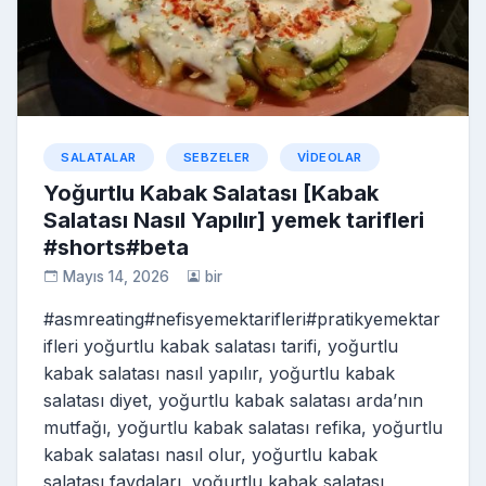
ni
ki
SALATALAR
SEBZELER
VIDEOLAR
Yoğurtlu Kabak Salatası [Kabak
Salatası Nasıl Yapılır] yemek tarifleri
#shorts#beta
Mayıs 14, 2026
bir
#asmreating#nefisyemektarifleri#pratikyemektar
ifleri yoğurtlu kabak salatası tarifi, yoğurtlu
kabak salatası nasıl yapılır, yoğurtlu kabak
salatası diyet, yoğurtlu kabak salatası arda’nın
mutfağı, yoğurtlu kabak salatası refika, yoğurtlu
kabak salatası nasıl olur, yoğurtlu kabak
salatası faydaları, yoğurtlu kabak salatası