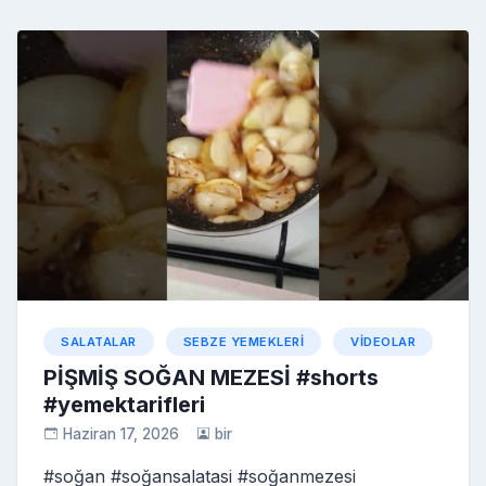
b
st
r
er
a
a
o
e
o
p
c
kl
o
er
e
a
k
s
s
ni
ki
SALATALAR
SEBZE YEMEKLERI
VIDEOLAR
PİŞMİŞ SOĞAN MEZESİ #shorts
#yemektarifleri
Haziran 17, 2026
bir
#soğan #soğansalatasi #soğanmezesi