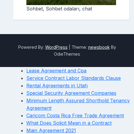
Sohbet, Sohbet odaları, chat
Powered By:
WordPress
|
Theme:
newsbook
By
OdieThemes
Lease Agreement and Cpa
Service Contract Labor Standards Clause
Rental Agreements in Utah
Special Security Agreement Companies
Minimum Length Assured Shorthold Tenancy
Agreement
Caricom Costa Rica Free Trade Agreement
What Does Solicit Mean in a Contract
Main Agreement 2021