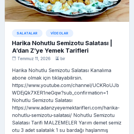
ki
SALATALAR
VIDEOLAR
Harika Nohutlu Semizotu Salatası |
A’dan Z’ye Yemek Tarifleri
Temmuz 11, 2026
bir
Harika Nohutlu Semizotu Salatası Kanalıma
abone olmak için tıklayabilirsin.
https://www.youtube.com/channel/UCKRoUJb
WDEjQk7XER1neGqw?sub_confirmation=1
Nohutlu Semizotu Salatası
https://www.adanzyeyemektarifleri.com/harika-
nohutlu-semizotu-salatasi/ Nohutlu Semizotu
Salatası Tarifi MALZEMELER Yarım demet semiz
otu 3 adet salatalık 1 su bardağı haşlanmış