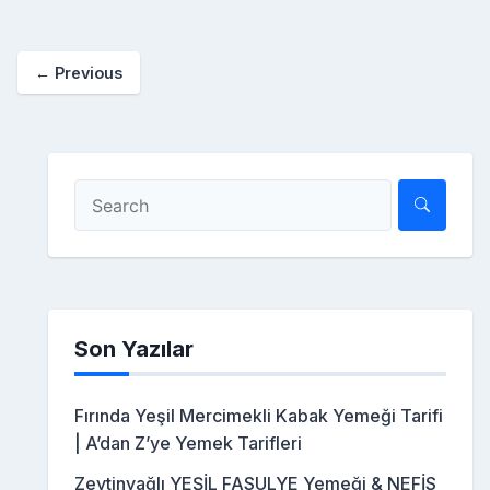
b
st
r
er
a
a
o
e
o
p
c
kl
← Previous
o
er
e
a
k
s
s
ni
ki
Son Yazılar
Fırında Yeşil Mercimekli Kabak Yemeği Tarifi
| A’dan Z’ye Yemek Tarifleri
Zeytinyağlı YEŞİL FASULYE Yemeği & NEFİS