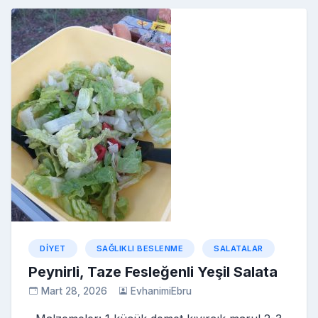
b
st
r
er
a
a
o
e
o
p
c
kl
o
er
e
a
k
s
s
ni
ki
DIYET
SAĞLIKLI BESLENME
SALATALAR
Peynirli, Taze Fesleğenli Yeşil Salata
Mart 28, 2026
EvhanimiEbru