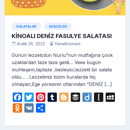
SALATALAR
SEBZELER
KİNOALI DENİZ FASULYE SALATASI
Aralık 26, 2022
YemekUzmani
Günün lezzeti;dün Nurlu”nun mutfağına çook
uzaklardan taze taze geldi… Veee bugün
muhteşem,taptaze ,besleyici,lezzetli bir salata
oldu… . Lezzetimiz bizim buralarda hiç
olmayan,Ege yöresinin otlarından “DENİZ […]
F
T
Pi
T
Bl
B
Di
In
M
a
w
nt
u
o
uf
ig
st
y
O
V
S
c
itt
er
m
g
fe
o
a
S
d
K
h
e
er
e
bl
g
r
p
p
n
ar