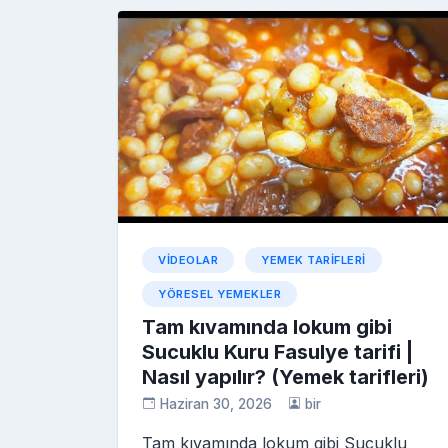
b
st
r
er
p
p
o
e
o
a
a
kl
o
p
c
a
k
er
e
s
s
ni
ki
VIDEOLAR
YEMEK TARIFLERI
YÖRESEL YEMEKLER
Tam kıvamında lokum gibi
Sucuklu Kuru Fasulye tarifi |
Nasıl yapılır? (Yemek tarifleri)
Haziran 30, 2026
bir
Tam kıvamında lokum gibi Sucuklu