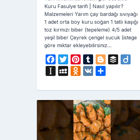
Kuru Fasulye tarifi | Nasıl yapılır?
Malzemeleri Yarım çay bardağı sıvıyağı
1 adet orta boy kuru soğan 1 tatlı kaşığı
toz kırmızı biber (tepeleme) 4/5 adet
yeşil biber Çeyrek çengel sucuk (istege
göre miktar ekleyebilirsiniz…
F
T
Pi
T
Bl
B
D
a
w
nt
u
o
uf
ig
In
M
O
V
S
c
itt
er
m
g
fe
o
st
y
d
K
h
e
er
e
bl
g
r
a
S
n
ar
b
st
r
er
p
p
o
e
o
a
a
kl
o
p
c
a
k
er
e
s