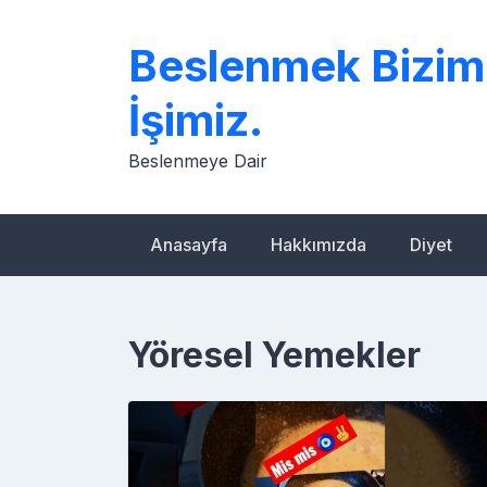
Skip
to
Beslenmek Bizim
content
İşimiz.
Beslenmeye Dair
Anasayfa
Hakkımızda
Diyet
Yöresel Yemekler