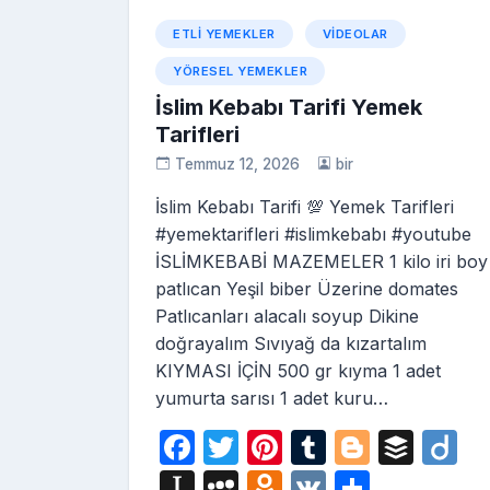
ETLI YEMEKLER
VIDEOLAR
YÖRESEL YEMEKLER
İslim Kebabı Tarifi Yemek
Tarifleri
Temmuz 12, 2026
bir
İslim Kebabı Tarifi 💯 Yemek Tarifleri
#yemektarifleri #islimkebabı #youtube
İSLİMKEBABİ MAZEMELER 1 kilo iri boy
patlıcan Yeşil biber Üzerine domates
Patlıcanları alacalı soyup Dikine
doğrayalım Sıvıyağ da kızartalım
KIYMASI İÇİN 500 gr kıyma 1 adet
yumurta sarısı 1 adet kuru…
F
T
Pi
T
Bl
B
D
a
w
nt
u
o
uf
ig
In
M
O
V
S