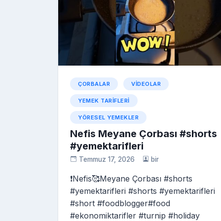
ÇORBALAR
VIDEOLAR
YEMEK TARIFLERI
YÖRESEL YEMEKLER
Nefis Meyane Çorbası #shorts
#yemektarifleri
Temmuz 17, 2026
bir
❗Nefis🥰Meyane Çorbası #shorts
#yemektarifleri #shorts #yemektarifleri
#short #foodblogger#food
#ekonomiktarifler #turnip #holiday