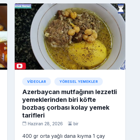
p
p
o
e
o
a
a
kl
o
p
c
a
k
er
e
s
s
ni
ki
VIDEOLAR
YÖRESEL YEMEKLER
Azerbaycan mutfağının lezzetli
yemeklerinden biri köfte
bozbaş çorbası kolay yemek
tarifleri
Haziran 28, 2026
bir
400 gr orta yağlı dana kıyma 1 çay