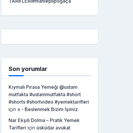
TARİFLERİ#mahleplipoğaça
Son yorumlar
Kıymalı Pırasa Yemeği @ustam
mutfakta #ustammutfakta #short
#shorts #shortvideo #yemektarifleri
için
x - Beslenmek Bizim İşimiz.
Nar Ekşili Dolma – Pratik Yemek
Tarifleri
için
üsküdar avukat