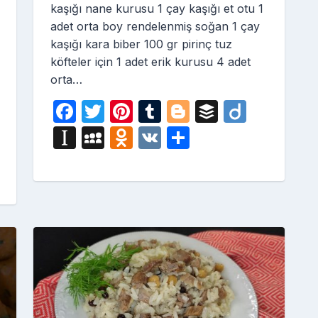
kaşığı nane kurusu 1 çay kaşığı et otu 1
adet orta boy rendelenmiş soğan 1 çay
kaşığı kara biber 100 gr pirinç tuz
köfteler için 1 adet erik kurusu 4 adet
orta…
F
T
Pi
T
Bl
B
Di
a
w
nt
u
o
uf
ig
i
In
M
O
V
S
c
itt
er
m
g
fe
o
st
y
d
K
h
e
er
e
bl
g
r
a
S
n
ar
b
st
r
er
p
p
o
e
o
a
a
kl
o
p
c
a
k
er
e
s
s