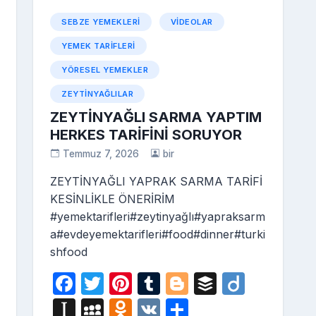
SEBZE YEMEKLERI
VIDEOLAR
YEMEK TARIFLERI
YÖRESEL YEMEKLER
ZEYTINYAĞLILAR
ZEYTİNYAĞLI SARMA YAPTIM
HERKES TARİFİNİ SORUYOR
Temmuz 7, 2026
bir
ZEYTİNYAĞLI YAPRAK SARMA TARİFİ
KESİNLİKLE ÖNERİRİM
#yemektarifleri#zeytinyağlı#yapraksarm
a#evdeyemektarifleri#food#dinner#turki
shfood
F
T
Pi
T
Bl
B
Di
i
a
w
nt
u
o
uf
ig
In
M
O
V
S