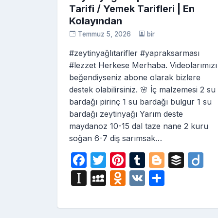
Tarifi / Yemek Tarifleri | En
Kolayından
Temmuz 5, 2026
bir
#zeytinyağlıtarifler #yapraksarması
#lezzet Herkese Merhaba. Videolarımızı
beğendiyseniz abone olarak bizlere
destek olabilirsiniz. 🌸 İç malzemesi 2 su
bardağı pirinç 1 su bardağı bulgur 1 su
bardağı zeytinyağı Yarım deste
maydanoz 10-15 dal taze nane 2 kuru
soğan 6-7 diş sarımsak…
F
T
Pi
T
Bl
B
D
a
w
nt
u
o
uf
ig
In
M
O
V
S
c
itt
er
m
g
fe
o
st
y
d
K
h
e
er
e
bl
g
r
a
S
n
ar