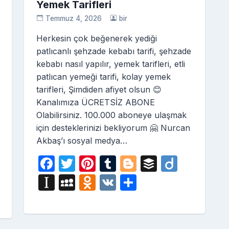
Yemek Tarifleri
Temmuz 4, 2026
bir
Herkesin çok beğenerek yediği
patlıcanlı şehzade kebabı tarifi, şehzade
kebabı nasıl yapılır, yemek tarifleri, etli
patlıcan yemeği tarifi, kolay yemek
tarifleri, Şimdiden afiyet olsun 😊
Kanalımıza ÜCRETSİZ ABONE
Olabilirsiniz. 100.000 aboneye ulaşmak
için desteklerinizi bekliyorum 🤗 Nurcan
Akbaş’ı sosyal medya…
F
T
Pi
T
Bl
B
Di
i
a
w
nt
u
o
uf
ig
In
M
O
V
S
c
itt
er
m
g
fe
o
st
y
d
K
h
e
er
e
bl
g
r
a
S
n
ar
b
st
r
er