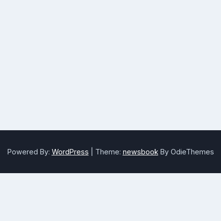
Powered By:
WordPress
|
Theme:
newsbook
By OdieThemes