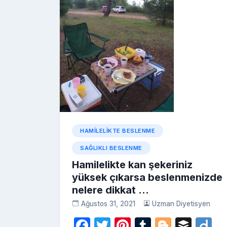
HAMILELIKTE BESLENME
SAĞLIKLI BESLENME
Hamilelikte kan şekeriniz
yüksek çıkarsa beslenmenizde
nelere dikkat …
Ağustos 31, 2021
Uzman Diyetisyen
F
T
Pi
T
Bl
B
D