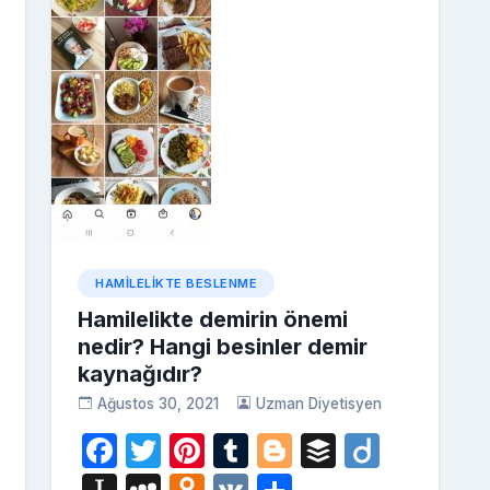
HAMILELIKTE BESLENME
Hamilelikte demirin önemi
nedir? Hangi besinler demir
kaynağıdır?
Ağustos 30, 2021
Uzman Diyetisyen
F
T
Pi
T
Bl
B
Di
a
w
nt
u
o
uf
ig
i