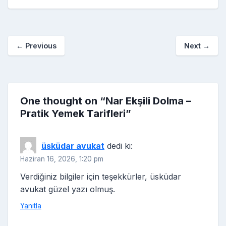
e
er
e
bl
g
r
p
S
n
ar
b
st
r
er
a
p
o
e
o
p
a
kl
←
Previous
Next
→
o
er
c
a
k
e
s
s
ni
One thought on “
Nar Ekşili Dolma –
Pratik Yemek Tarifleri
”
ki
üsküdar avukat
dedi ki:
Haziran 16, 2026, 1:20 pm
Verdiğiniz bilgiler için teşekkürler, üsküdar
avukat güzel yazı olmuş.
Yanıtla