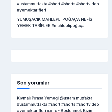
#ustammutfakta #short #shorts #shortvideo
#yemektarifleri
YUMUŞACIK MAHLEPLİ POĞAÇA NEFİS
YEMEK TARİFLERİ#mahleplipoğaça
Son yorumlar
Kıymalı Pırasa Yemeği @ustam mutfakta
#ustammutfakta #short #shorts #shortvideo
#yemektarifleri
için
x - Beslenmek Bizim