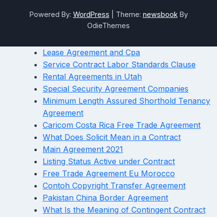
Powered By:
WordPress
|
Theme:
newsbook
By
OdieThemes
Lease Agreement and Cpa
Service Contract Labor Standards Clause
Rental Agreements in Utah
Special Security Agreement Companies
Minimum Length Assured Shorthold Tenancy
Agreement
Caricom Costa Rica Free Trade Agreement
What Does Solicit Mean in a Contract
Main Agreement 2021
Listing Status Active under Contract
Free Trade Agreement Eu Morocco
Contoh Copyright Transfer Agreement
Pakistan China Border Agreement
What Is the Meaning of Contingent Contract