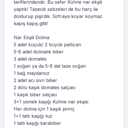
tariflerindendir. Bu sefer Kühne nar ekşili
yaptık! Tazecik sebzeleri de bu harç ile
doldurup pişirdik. Sofraya koyar koymaz
kapış kapış gitti!
Nar Ekşili Dolma
5 adet küçük/ 2 büyük patlıcan
5-6 adet dolmalık biber
3 adet domates
1 soğan ya da 5-6 dal taze soğan
1 bağ maydanoz
2 adet acı sivri biber
2 dolu kaşık domates salçası
1 kaşık biber salçası
3+1 yemek kaşığı Kühne nar ekşisi
Her dolma için 1 kaşık pirinç
1+1 tatlı kaşığı tuz
1 tatlı kaşığı karabiber