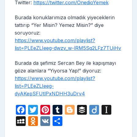
Twitter:
https://twitter.com/OnedioYemek
Burada konuklarımıza olmadık yiyeceklerin
tattırıp “Yer Misin? Yemez Misin?” diye
soruyoruz:
https://www.youtube.com/playlist?
list=PLEeZLIeeg-dwzv_w-lRM5Sq2LFz7TUiHv
Burada da şefimiz Sercan Bey ile kapışmayı
göze alanlara “Yiyorsa Yap!” diyoruz:
https://www.youtube.com/playlist?
list=PLEeZLIeeg-
dyAKepSFUtlPxNDHH3uDrv4
F
T
Pi
T
Bl
B
Di
In
a
w
nt
u
o
uf
ig
st
M
O
V
S
c
itt
er
m
g
fe
o
a
y
d
K
h