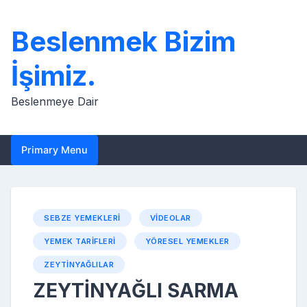
Skip
to
Beslenmek Bizim
content
İşimiz.
Beslenmeye Dair
Primary Menu
SEBZE YEMEKLERI
VIDEOLAR
YEMEK TARIFLERI
YÖRESEL YEMEKLER
ZEYTINYAĞLILAR
ZEYTİNYAĞLI SARMA