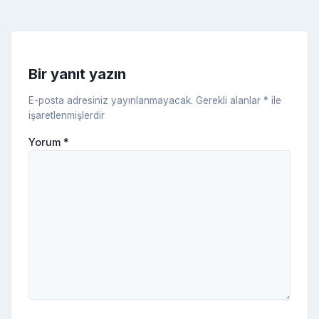
k
e
s
s
ni
Bir yanıt yazın
ki
E-posta adresiniz yayınlanmayacak.
Gerekli alanlar
*
ile
işaretlenmişlerdir
Yorum
*