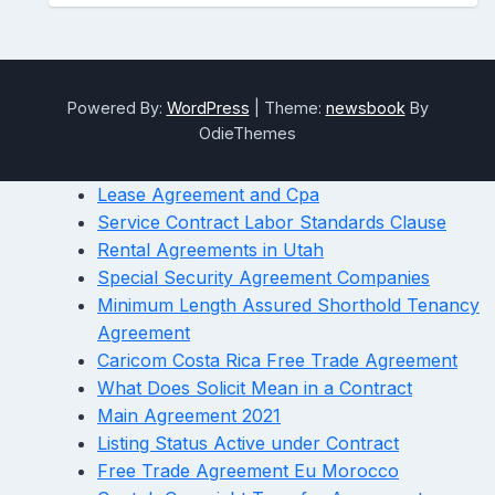
Powered By:
WordPress
|
Theme:
newsbook
By
OdieThemes
Lease Agreement and Cpa
Service Contract Labor Standards Clause
Rental Agreements in Utah
Special Security Agreement Companies
Minimum Length Assured Shorthold Tenancy
Agreement
Caricom Costa Rica Free Trade Agreement
What Does Solicit Mean in a Contract
Main Agreement 2021
Listing Status Active under Contract
Free Trade Agreement Eu Morocco