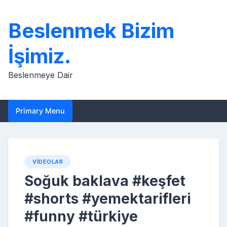
Skip
to
Beslenmek Bizim
content
İşimiz.
Beslenmeye Dair
Primary Menu
VIDEOLAR
Soğuk baklava #keşfet
#shorts #yemektarifleri
#funny #türkiye