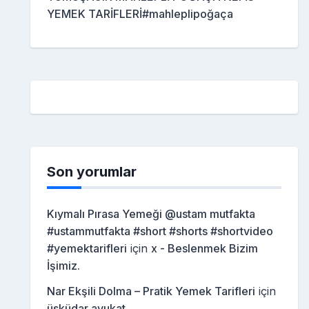
YEMEK TARİFLERİ#mahleplipoğaça
Son yorumlar
Kıymalı Pırasa Yemeği @ustam mutfakta
#ustammutfakta #short #shorts #shortvideo
#yemektarifleri
için
x - Beslenmek Bizim
İşimiz.
Nar Ekşili Dolma – Pratik Yemek Tarifleri
için
üsküdar avukat