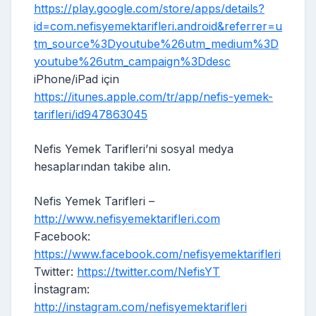
https://play.google.com/store/apps/details?
id=com.nefisyemektarifleri.android&referrer=u
tm_source%3Dyoutube%26utm_medium%3D
youtube%26utm_campaign%3Ddesc
iPhone/iPad için
https://itunes.apple.com/tr/app/nefis-yemek-
tarifleri/id947863045
Nefis Yemek Tarifleri’ni sosyal medya
hesaplarından takibe alın.
Nefis Yemek Tarifleri –
http://www.nefisyemektarifleri.com
Facebook:
https://www.facebook.com/nefisyemektarifleri
Twitter:
https://twitter.com/NefisYT
İnstagram:
http://instagram.com/nefisyemektarifleri