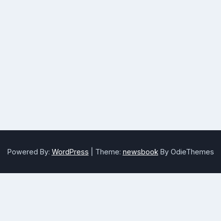
Powered By:
WordPress
|
Theme:
newsbook
By OdieThemes