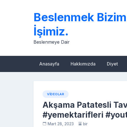
Skip
to
Beslenmek Bizim
content
İşimiz.
Beslenmeye Dair
Anasayfa
Hakkımızda
Diyet
VIDEOLAR
Akşama Patatesli Tav
#yemektarifleri #you
Mart 28, 2023
bir