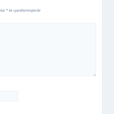
ki
nlar
*
ile işaretlenmişlerdir