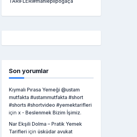
TARİFLERİ#mahleplipoğaça
Son yorumlar
Kıymalı Pırasa Yemeği @ustam
mutfakta #ustammutfakta #short
#shorts #shortvideo #yemektarifleri
için
x - Beslenmek Bizim İşimiz.
Nar Ekşili Dolma – Pratik Yemek
Tarifleri
için
üsküdar avukat