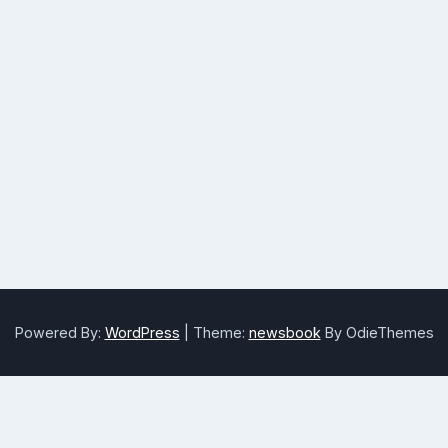
Powered By:
WordPress
|
Theme:
newsbook
By OdieThemes