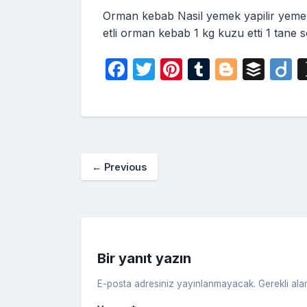
Orman kebab Nasil yemek yapilir yemek t
etli orman kebab 1 kg kuzu etti 1 tane
F
T
Pi
T
Bl
B
D
a
w
nt
u
o
uf
i
c
itt
er
m
g
fe
o
e
er
e
bl
g
r
b
st
r
er
←
Previous
o
o
k
Bir yanıt yazın
E-posta adresiniz yayınlanmayacak.
Gerekli ala