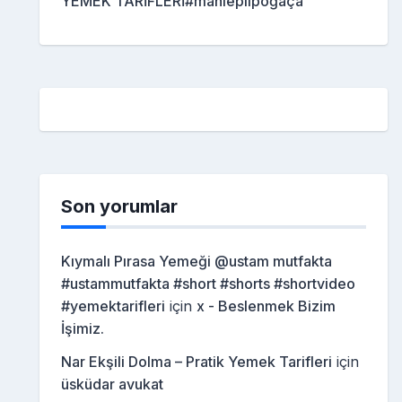
YEMEK TARİFLERİ#mahleplipoğaça
Son yorumlar
Kıymalı Pırasa Yemeği @ustam mutfakta
#ustammutfakta #short #shorts #shortvideo
#yemektarifleri
için
x - Beslenmek Bizim
İşimiz.
Nar Ekşili Dolma – Pratik Yemek Tarifleri
için
üsküdar avukat