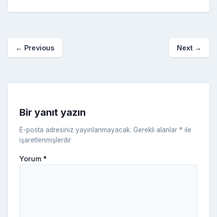
e
er
e
bl
g
r
p
S
n
ar
b
st
r
er
a
p
o
e
o
p
a
kl
←
Previous
Next
→
o
er
c
a
k
e
s
s
ni
Bir yanıt yazın
ki
E-posta adresiniz yayınlanmayacak.
Gerekli alanlar
*
ile
işaretlenmişlerdir
Yorum
*