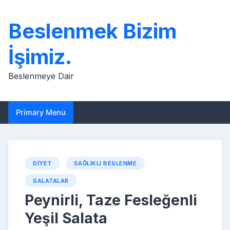
Skip
to
Beslenmek Bizim
content
İşimiz.
Beslenmeye Dair
Primary Menu
DIYET
SAĞLIKLI BESLENME
SALATALAR
Peynirli, Taze Fesleğenli
Yeşil Salata