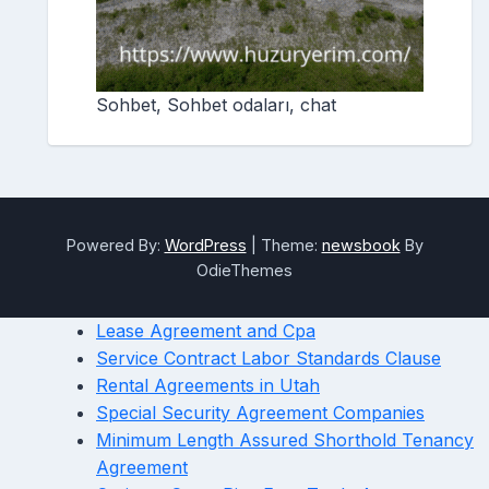
Sohbet, Sohbet odaları, chat
Powered By:
WordPress
|
Theme:
newsbook
By
OdieThemes
Lease Agreement and Cpa
Service Contract Labor Standards Clause
Rental Agreements in Utah
Special Security Agreement Companies
Minimum Length Assured Shorthold Tenancy
Agreement