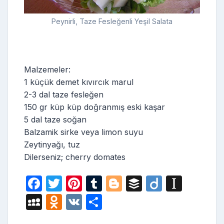
Peynirli, Taze Fesleğenli Yeşil Salata
Malzemeler:
1 küçük demet kıvırcık marul
2-3 dal taze fesleğen
150 gr küp küp doğranmış eski kaşar
5 dal taze soğan
Balzamik sirke veya limon suyu
Zeytinyağı, tuz
Dilerseniz; cherry domates
F
T
Pi
T
Bl
B
Di
In
a
w
nt
u
o
uf
ig
st
M
O
V
S
c
itt
er
m
g
fe
o
a
y
d
K
h