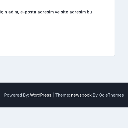
için adım, e-posta adresim ve site adresim bu
Powered By:
WordPress
|
Theme:
newsbook
By OdieThemes