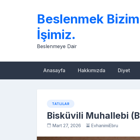
Skip
to
Beslenmek Bizim
content
İşimiz.
Beslenmeye Dair
Anasayfa
Hakkımızda
Diyet
TATLILAR
Bisküvili Muhallebi (B
Mart 27, 2026
EvhanimiEbru