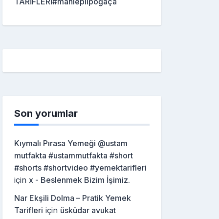
TARİFLERİ#mahleplipoğaça
Son yorumlar
Kıymalı Pırasa Yemeği @ustam
mutfakta #ustammutfakta #short
#shorts #shortvideo #yemektarifleri
için
x - Beslenmek Bizim İşimiz.
Nar Ekşili Dolma – Pratik Yemek
Tarifleri
için
üsküdar avukat