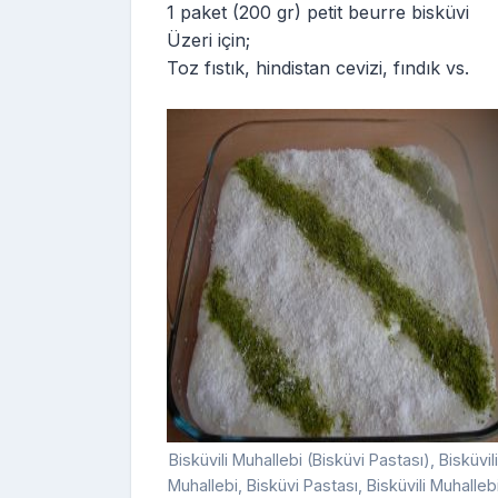
1 paket (200 gr) petit beurre bisküvi
Üzeri için;
Toz fıstık, hindistan cevizi, fındık vs.
Bisküvili Muhallebi (Bisküvi Pastası), Bisküvili
Muhallebi, Bisküvi Pastası, Bisküvili Muhalleb