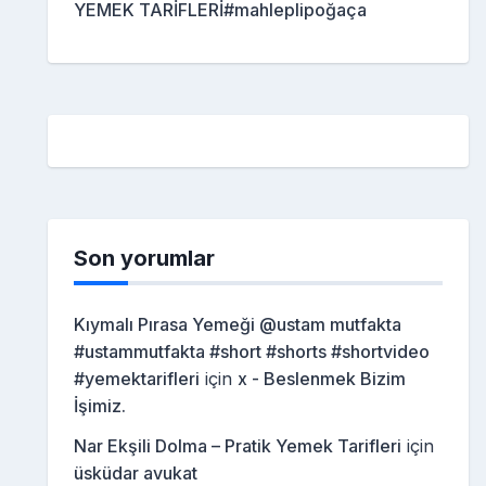
YEMEK TARİFLERİ#mahleplipoğaça
Son yorumlar
Kıymalı Pırasa Yemeği @ustam mutfakta
#ustammutfakta #short #shorts #shortvideo
#yemektarifleri
için
x - Beslenmek Bizim
İşimiz.
Nar Ekşili Dolma – Pratik Yemek Tarifleri
için
üsküdar avukat