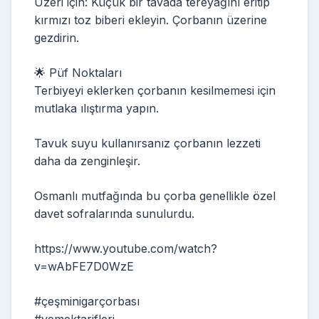
Üzeri için: Küçük bir tavada tereyağını eritip
kırmızı toz biberi ekleyin. Çorbanın üzerine
gezdirin.
🌟 Püf Noktaları
Terbiyeyi eklerken çorbanın kesilmemesi için
mutlaka ılıştırma yapın.
Tavuk suyu kullanırsanız çorbanın lezzeti
daha da zenginleşir.
Osmanlı mutfağında bu çorba genellikle özel
davet sofralarında sunulurdu.
https://www.youtube.com/watch?
v=wAbFE7D0WzE
#çeşminigarçorbası
#yemektarifleri