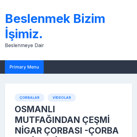
Skip
to
Beslenmek Bizim
content
İşimiz.
Beslenmeye Dair
Primary Menu
ÇORBALAR
VIDEOLAR
OSMANLI
MUTFAĞINDAN ÇEŞMİ
NİGAR ÇORBASI -ÇORBA