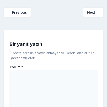
p
o
e
o
p
a
kl
←
Previous
Next
→
o
er
c
a
k
e
s
s
ni
Bir yanıt yazın
ki
E-posta adresiniz yayınlanmayacak.
Gerekli alanlar
*
ile
işaretlenmişlerdir
Yorum
*