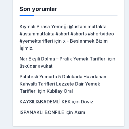
Son yorumlar
Kıymalı Pırasa Yemeği @ustam mutfakta
#ustammutfakta #short #shorts #shortvideo
#yemektarifleri
için
x - Beslenmek Bizim
İşimiz.
Nar Ekşili Dolma – Pratik Yemek Tarifleri
için
üsküdar avukat
Patatesli Yumurta 5 Dakikada Hazırlanan
Kahvaltı Tarifleri Lezzete Dair Yemek
Tarifleri
için
Kubilay Oral
KAYSILI&BADEMLİ KEK
için
Döviz
ISPANAKLI BONFİLE
için
Asım