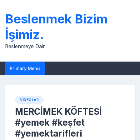
Skip
to
Beslenmek Bizim
content
İşimiz.
Beslenmeye Dair
Primary Menu
VIDEOLAR
MERCİMEK KÖFTESİ
#yemek #keşfet
#yemektarifleri