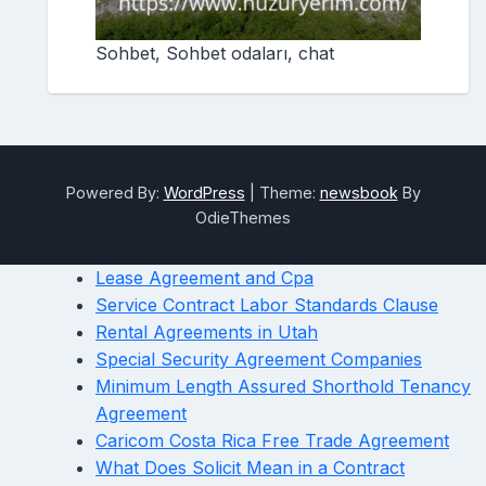
Sohbet, Sohbet odaları, chat
Powered By:
WordPress
|
Theme:
newsbook
By
OdieThemes
Lease Agreement and Cpa
Service Contract Labor Standards Clause
Rental Agreements in Utah
Special Security Agreement Companies
Minimum Length Assured Shorthold Tenancy
Agreement
Caricom Costa Rica Free Trade Agreement
What Does Solicit Mean in a Contract