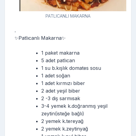
PATLICANLI MAKARNA
.
✨Patlıcanlı Makarna✨
1 paket makarna
5 adet patlıcan
1 su b.kışlık domates sosu
1 adet soğan
1 adet kırmızı biber
2 adet yeşil biber
2 -3 diş sarmısak
3-4 yemek k.doğranmış yeşil
zeytin(isteğe bağlı)
2 yemek k.tereyağ
2 yemek k.zeytinyağ