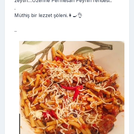
zeytin…Üzerine Permesan Peyniri rendesi..
.
Müthiş bir lezzet şöleni.👩‍🍳👌
..