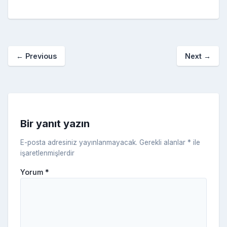
e
er
e
bl
g
r
p
S
n
ar
b
st
r
er
a
p
o
e
o
p
a
kl
←
Previous
Next
→
o
er
c
a
k
e
s
s
ni
Bir yanıt yazın
ki
E-posta adresiniz yayınlanmayacak.
Gerekli alanlar
*
ile
işaretlenmişlerdir
Yorum
*