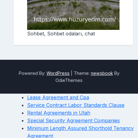
Sohbet, Sohbet odaları, chat
Powered By:
WordPress
|
Theme:
newsbook
By
OdieThemes
Lease Agreement and Cpa
Service Contract Labor Standards Clause
Rental Agreements in Utah
Special Security Agreement Companies
Minimum Length Assured Shorthold Tenancy
Agreement