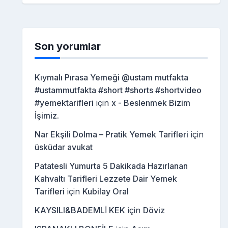
Son yorumlar
Kıymalı Pırasa Yemeği @ustam mutfakta
#ustammutfakta #short #shorts #shortvideo
#yemektarifleri
için
x - Beslenmek Bizim
İşimiz.
Nar Ekşili Dolma – Pratik Yemek Tarifleri
için
üsküdar avukat
Patatesli Yumurta 5 Dakikada Hazırlanan
Kahvaltı Tarifleri Lezzete Dair Yemek
Tarifleri
için
Kubilay Oral
KAYSILI&BADEMLİ KEK
için
Döviz