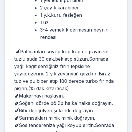
1 yemek k.pul biber
2 çay k.karabiber
1 y.k.kuru fesleğen
Tuz
3-4 yemek k.permesan peyniri
rendesi
.🍆Patlıcanları soyup,küp küp doğrayın ve
tuzlu suda 30 dak.bekletip,süzün.Sonrada
yağlı kağıt serdiğiniz fırın tepsisine
yayıp,üzerine 2 y.k.zeytinyağ gezdirin.Biraz
tuz ve pulbiber atıp 180 derece turbo fırında
pişirin.(15 dak.kızaracak)
🍆Makarnayı haşlayın.
🍆Soğanı dörde bölüp,halka halka doğrayın.
🍆Biberleri jülyen şeklinde doğrayın.
🍆Sarmısakları minik minik doğrayın.
🍆Sos tencerenize yağı koyup,eritin.Sonrada