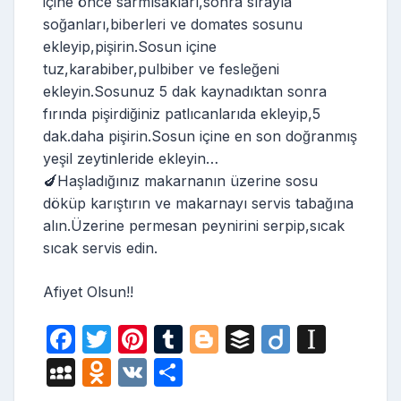
içine önce sarmısakları,sonra sırayla
soğanları,biberleri ve domates sosunu
ekleyip,pişirin.Sosun içine
tuz,karabiber,pulbiber ve fesleğeni
ekleyin.Sosunuz 5 dak kaynadıktan sonra
fırında pişirdiğiniz patlıcanlarıda ekleyip,5
dak.daha pişirin.Sosun içine en son doğranmış
yeşil zeytinleride ekleyin…
🍆Haşladığınız makarnanın üzerine sosu
döküp karıştırın ve makarnayı servis tabağına
alın.Üzerine permesan peynirini serpip,sıcak
sıcak servis edin.
Afiyet Olsun!!
F
T
Pi
T
Bl
B
Di
In
a
w
nt
u
o
uf
ig
st
M
O
V
S
c
itt
er
m
g
fe
o
a
y
d
K
h