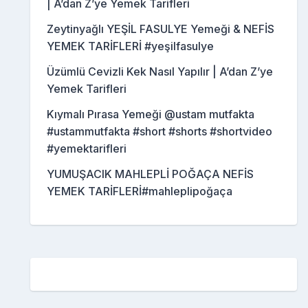
| A’dan Z’ye Yemek Tarifleri
Zeytinyağlı YEŞİL FASULYE Yemeği & NEFİS
YEMEK TARİFLERİ #yeşilfasulye
Üzümlü Cevizli Kek Nasıl Yapılır | A’dan Z’ye
Yemek Tarifleri
Kıymalı Pırasa Yemeği @ustam mutfakta
#ustammutfakta #short #shorts #shortvideo
#yemektarifleri
YUMUŞACIK MAHLEPLİ POĞAÇA NEFİS
YEMEK TARİFLERİ#mahleplipoğaça