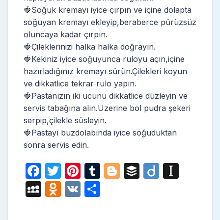
🍓Soğuk kremayı iyice çırpın ve içine dolapta
soğuyan kremayı ekleyip,beraberce pürüzsüz
oluncaya kadar çırpın.
🍓Çileklerinizi halka halka doğrayın.
🍓Kekiniz iyice soğuyunca ruloyu açın,içine
hazırladığınız kremayı sürün.Çilekleri koyun
ve dikkatlice tekrar rulo yapın.
🍓Pastanızın iki ucunu dikkatlice düzleyin ve
servis tabağına alın.Üzerine bol pudra şekeri
serpip,çilekle süsleyin.
🍓Pastayı buzdolabında iyice soğuduktan
sonra servis edin.
F
T
Pi
T
Bl
B
Di
In
a
w
nt
u
o
uf
ig
st
M
O
V
S
c
itt
er
m
g
fe
o
a
y
d
K
h
e
er
e
bl
g
r
p