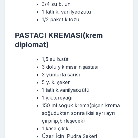
3/4 su b. un
1 tatlı k. vanilyaözütü
1/2 paket k.tozu
PASTACI KREMASI(krem
diplomat)
1,5 su b.süt
3 dolu y.k.mısır nişastası
3 yumurta sarısı
5 y. k. şeker
1 tatlı k.vanilyaözütü
1 y.k.tereyağı
150 ml soğuk krema(pişen krema
soğuduktan sonra ikisi ayrı ayrı
çırpılıp,birleşecek)
1 kase çilek
Üzeri İçin :Pudra Şekeri