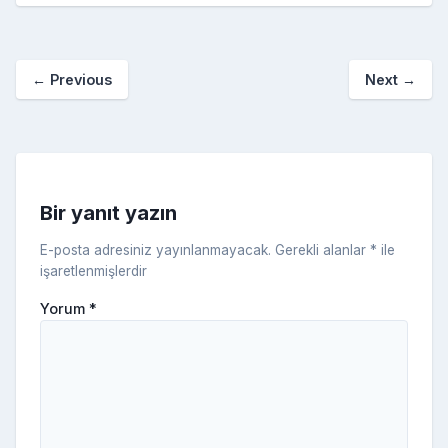
S
n
ar
b
st
r
er
a
p
o
e
o
p
a
kl
←
Previous
Next
→
o
er
c
a
k
e
s
s
ni
Bir yanıt yazın
ki
E-posta adresiniz yayınlanmayacak.
Gerekli alanlar
*
ile
işaretlenmişlerdir
Yorum
*