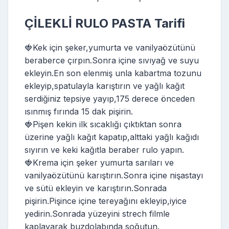
ÇİLEKLİ RULO PASTA Tarifi
🍓Kek için şeker,yumurta ve vanilyaözütünü
beraberce çırpın.Sonra içine sıvıyağ ve suyu
ekleyin.En son elenmiş unla kabartma tozunu
ekleyip,spatulayla karıştırın ve yağlı kağıt
serdiğiniz tepsiye yayıp,175 derece önceden
ısınmış fırında 15 dak pişirin.
🍓Pişen kekin ilk sıcaklığı çıktıktan sonra
üzerine yağlı kağıt kapatıp,alttaki yağlı kağıdı
sıyırın ve keki kağıtla beraber rulo yapın.
🍓Krema için şeker yumurta sarıları ve
vanilyaözütünü karıştırın.Sonra içine nişastayı
ve sütü ekleyin ve karıştırın.Sonrada
pişirin.Pişince içine tereyağını ekleyip,iyice
yedirin.Sonrada yüzeyini strech filmle
kaplayarak buzdolabında soğutun.