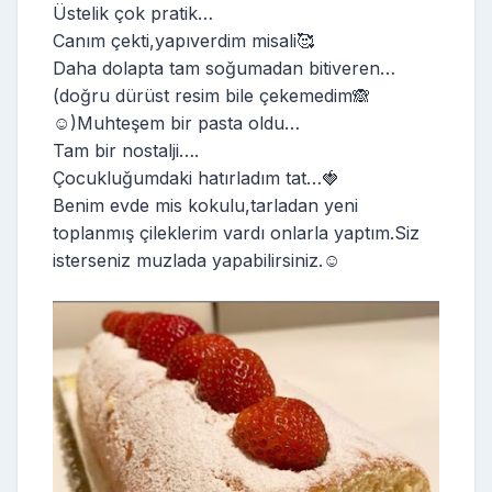
Üstelik çok pratik…
Canım çekti,yapıverdim misali🥰
Daha dolapta tam soğumadan bitiveren…
(doğru dürüst resim bile çekemedim🙈
☺️)Muhteşem bir pasta oldu…
Tam bir nostalji….
Çocukluğumdaki hatırladım tat…🍓
Benim evde mis kokulu,tarladan yeni
toplanmış çileklerim vardı onlarla yaptım.Siz
isterseniz muzlada yapabilirsiniz.☺️