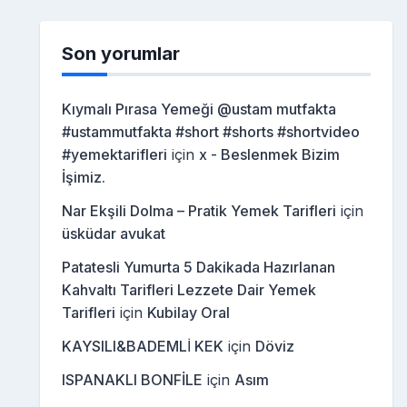
Son yorumlar
Kıymalı Pırasa Yemeği @ustam mutfakta
#ustammutfakta #short #shorts #shortvideo
#yemektarifleri
için
x - Beslenmek Bizim
İşimiz.
Nar Ekşili Dolma – Pratik Yemek Tarifleri
için
üsküdar avukat
Patatesli Yumurta 5 Dakikada Hazırlanan
Kahvaltı Tarifleri Lezzete Dair Yemek
Tarifleri
için
Kubilay Oral
KAYSILI&BADEMLİ KEK
için
Döviz
ISPANAKLI BONFİLE
için
Asım