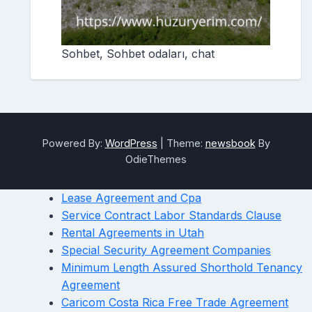
Sohbet, Sohbet odaları, chat
Powered By:
WordPress
|
Theme:
newsbook
By
OdieThemes
Lease Agreement and Cpa
Service Contract Labor Standards Clause
Rental Agreements in Utah
Special Security Agreement Companies
Minimum Length Assured Shorthold Tenancy
Agreement
Caricom Costa Rica Free Trade Agreement