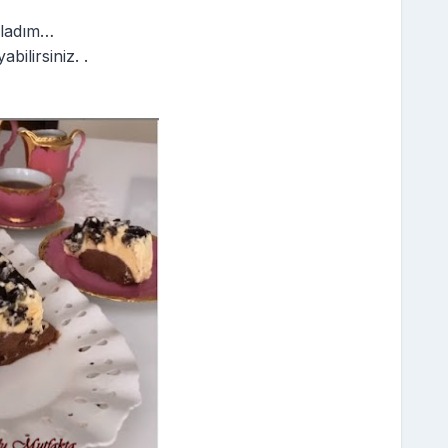
ırladım…
abilirsiniz. .