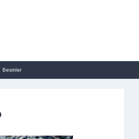
Besinler
O