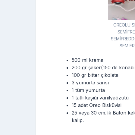
OREOLU S
SEMİFRE
SEMİFREDDO 
SEMİFR
500 ml krema
200 gr şeker(150 de konabil
100 gr bitter çikolata
3 yumurta sarısı
1 tüm yumurta
1 tatlı kaşığı vanilyaözütü
15 adet Oreo Bisküvisi
25 veya 30 cm.lik Baton kek k
kalıp.