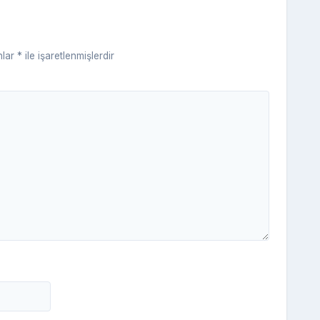
ni
ki
nlar
*
ile işaretlenmişlerdir