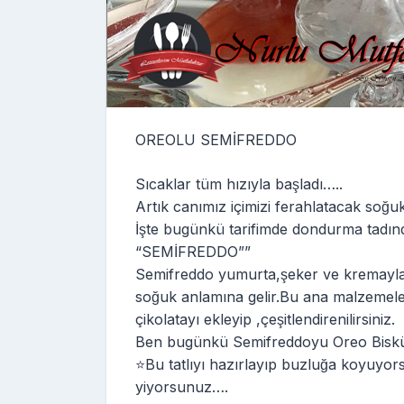
OREOLU SEMİFREDDO
Sıcaklar tüm hızıyla başladı…..
Artık canımız içimizi ferahlatacak soğu
İşte bugünkü tarifimde dondurma tadında
“SEMİFREDDO””
Semifreddo yumurta,şeker ve kremayla ya
soğuk anlamına gelir.Bu ana malzemeler
çikolatayı ekleyip ,çeşitlendirenilirsiniz.
Ben bugünkü Semifreddoyu Oreo Bisküvi
⭐️Bu tatlıyı hazırlayıp buzluğa koyuyors
yiyorsunuz….