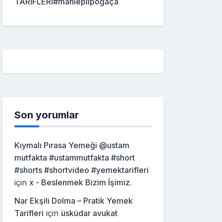
TARİFLERİ#mahleplipoğaça
Son yorumlar
Kıymalı Pırasa Yemeği @ustam
mutfakta #ustammutfakta #short
#shorts #shortvideo #yemektarifleri
için
x - Beslenmek Bizim İşimiz.
Nar Ekşili Dolma – Pratik Yemek
Tarifleri
için
üsküdar avukat