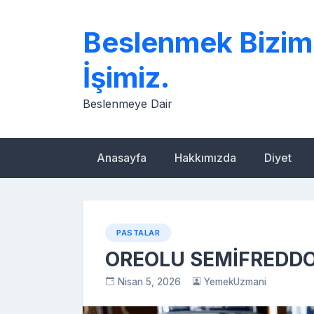
Skip
to
Beslenmek Bizim
content
İşimiz.
Beslenmeye Dair
Anasayfa
Hakkımızda
Diyet
PASTALAR
OREOLU SEMİFREDD
Nisan 5, 2026
YemekUzmani