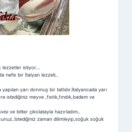
k lezzetler istiyor…
 nefis bir İtalyan lezzeti..
pılan yarı donmuş bir tatlıdır.İtalyancada yarı
e istediğiniz meyve ,fıstık,fındık,badem ve
si ve bitter çikolatayla hazırladım..
unuz..İstediğiniz zaman dilimleyip,soğuk soğuk