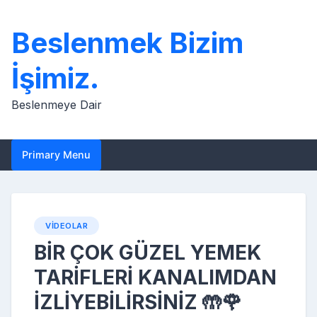
Skip
to
Beslenmek Bizim
content
İşimiz.
Beslenmeye Dair
Primary Menu
VIDEOLAR
BİR ÇOK GÜZEL YEMEK
TARİFLERİ KANALIMDAN
İZLİYEBİLİRSİNİZ 🤲🌹