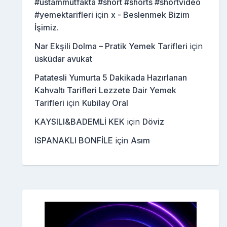
#ustammutfakta #short #shorts #shortvideo
#yemektarifleri
için
x - Beslenmek Bizim
İşimiz.
Nar Ekşili Dolma – Pratik Yemek Tarifleri
için
üsküdar avukat
Patatesli Yumurta 5 Dakikada Hazırlanan
Kahvaltı Tarifleri Lezzete Dair Yemek
Tarifleri
için
Kubilay Oral
KAYSILI&BADEMLİ KEK
için
Döviz
ISPANAKLI BONFİLE
için
Asım