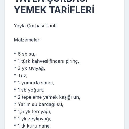
YEMEK TARİFLERİ
Yayla Çorbası Tarifi
Malzemeler:
* 6 sb su,
* 1 türk kahvesi fincanı pirinç,
* 3 yk sıvıyağ,
* Tuz,
* 1 yumurta sarısı,
* 1 sb yoğurt,
* 2 tepeleme yemek kaşığı un,
* Yarım su bardağı su,
* 1,5 yk tereyağı,
* 1 yk zeytinyağı,
* 1 tk kuru nane,