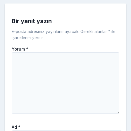
s
ni
Bir yanıt yazın
ki
E-posta adresiniz yayınlanmayacak.
Gerekli alanlar
*
ile
işaretlenmişlerdir
Yorum
*
Ad
*