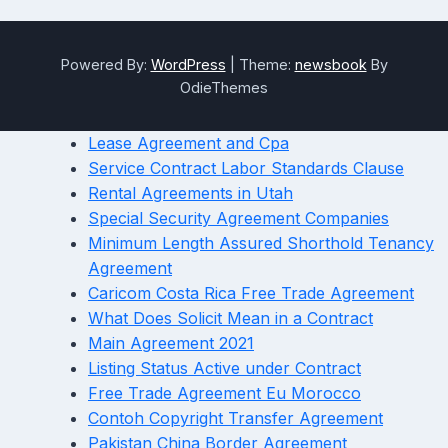
Powered By:
WordPress
|
Theme:
newsbook
By
OdieThemes
Lease Agreement and Cpa
Service Contract Labor Standards Clause
Rental Agreements in Utah
Special Security Agreement Companies
Minimum Length Assured Shorthold Tenancy
Agreement
Caricom Costa Rica Free Trade Agreement
What Does Solicit Mean in a Contract
Main Agreement 2021
Listing Status Active under Contract
Free Trade Agreement Eu Morocco
Contoh Copyright Transfer Agreement
Pakistan China Border Agreement