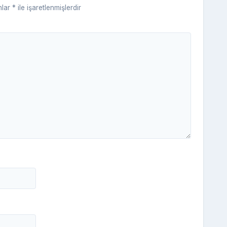
nlar
*
ile işaretlenmişlerdir