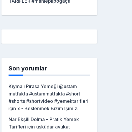
TARİFLERİ#mahleplipoğaça
Son yorumlar
Kıymalı Pırasa Yemeği @ustam
mutfakta #ustammutfakta #short
#shorts #shortvideo #yemektarifleri
için
x - Beslenmek Bizim İşimiz.
Nar Ekşili Dolma – Pratik Yemek
Tarifleri
için
üsküdar avukat