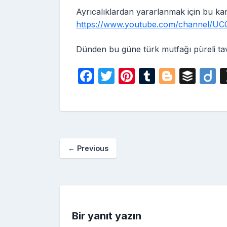
Ayrıcalıklardan yararlanmak için bu kana
https://www.youtube.com/channel/UC0
Dünden bu güne türk mutfağı püreli tav
F
T
Pi
T
Bl
B
D
a
w
nt
u
o
uf
i
c
itt
er
m
g
fe
o
e
er
e
bl
g
r
b
st
r
er
←
Previous
o
o
k
Bir yanıt yazın