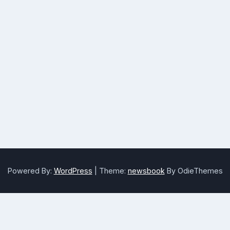
Powered By:
WordPress
|
Theme:
newsbook
By OdieThemes