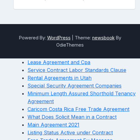
Powered By:
WordPress
|
Theme:
newsbook
By
OdieThemes
Lease Agreement and Cpa
Service Contract Labor Standards Clause
Rental Agreements in Utah
Special Security Agreement Companies
Minimum Length Assured Shorthold Tenancy
Agreement
Caricom Costa Rica Free Trade Agreement
What Does Solicit Mean in a Contract
Main Agreement 2021
Listing Status Active under Contract