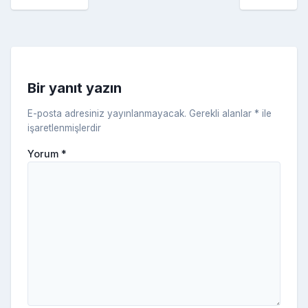
o
er
c
a
k
e
s
s
ni
Bir yanıt yazın
ki
E-posta adresiniz yayınlanmayacak.
Gerekli alanlar
*
ile
işaretlenmişlerdir
Yorum
*