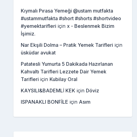
Kıymalı Pırasa Yemeği @ustam mutfakta
#ustammutfakta #short #shorts #shortvideo
#yemektarifleri
için
x - Beslenmek Bizim
İşimiz.
Nar Ekşili Dolma – Pratik Yemek Tarifleri
için
üsküdar avukat
Patatesli Yumurta 5 Dakikada Hazırlanan
Kahvaltı Tarifleri Lezzete Dair Yemek
Tarifleri
için
Kubilay Oral
KAYSILI&BADEMLİ KEK
için
Döviz
ISPANAKLI BONFİLE
için
Asım