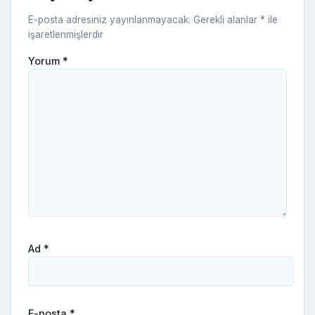
ki
E-posta adresiniz yayınlanmayacak.
Gerekli alanlar
*
ile
işaretlenmişlerdir
Yorum
*
Ad
*
E-posta
*