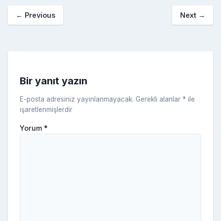
o
p
a
kl
←
Previous
Next
→
o
er
c
a
k
e
s
s
ni
Bir yanıt yazın
ki
E-posta adresiniz yayınlanmayacak.
Gerekli alanlar
*
ile
işaretlenmişlerdir
Yorum
*