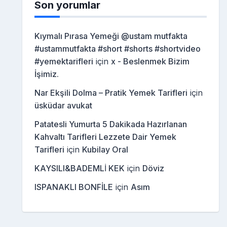
Son yorumlar
Kıymalı Pırasa Yemeği @ustam mutfakta
#ustammutfakta #short #shorts #shortvideo
#yemektarifleri
için
x - Beslenmek Bizim
İşimiz.
Nar Ekşili Dolma – Pratik Yemek Tarifleri
için
üsküdar avukat
Patatesli Yumurta 5 Dakikada Hazırlanan
Kahvaltı Tarifleri Lezzete Dair Yemek
Tarifleri
için
Kubilay Oral
KAYSILI&BADEMLİ KEK
için
Döviz
ISPANAKLI BONFİLE
için
Asım