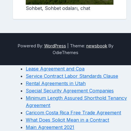
Sohbet, Sohbet odaları, chat
Powered By:
WordPress
|
Theme:
newsbook
By
OdieThemes
Lease Agreement and Cpa
Service Contract Labor Standards Clause
Rental Agreements in Utah
Special Security Agreement Companies
Minimum Length Assured Shorthold Tenancy
Agreement
Caricom Costa Rica Free Trade Agreement
What Does Solicit Mean in a Contract
Main Agreement 2021