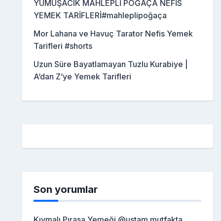
YUMUŞACIK MAHLEPLİ POĞAÇA NEFİS
YEMEK TARİFLERİ#mahleplipoğaça
Mor Lahana ve Havuç Tarator Nefis Yemek
Tarifleri #shorts
Uzun Süre Bayatlamayan Tuzlu Kurabiye |
A’dan Z’ye Yemek Tarifleri
Son yorumlar
Kıymalı Pırasa Yemeği @ustam mutfakta