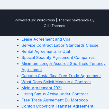
Powered By:
WordPress
|
Theme:
newsbook
By
OdieThemes
Lease Agreement and Cpa
Service Contract Labor Standards Clause
Rental Agreements in Utah
Special Security Agreement Companies
Minimum Length Assured Shorthold Tenancy
Agreement
Caricom Costa Rica Free Trade Agreement
What Does Solicit Mean in a Contract
Main Agreement 2021
Listing Status Active under Contract
Free Trade Agreement Eu Morocco
Contoh Copyright Transfer Agreement