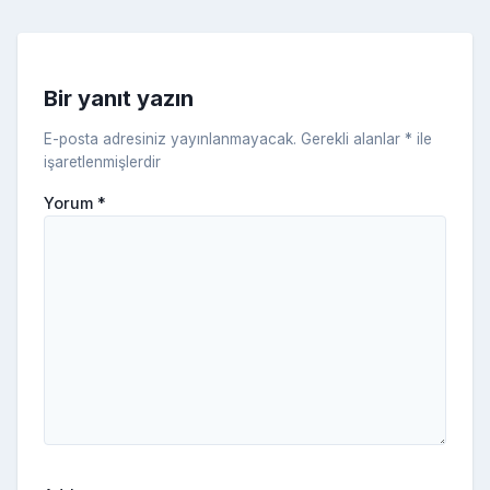
k
e
s
s
ni
Bir yanıt yazın
ki
E-posta adresiniz yayınlanmayacak.
Gerekli alanlar
*
ile
işaretlenmişlerdir
Yorum
*