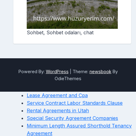
Sohbet, Sohbet odaları, chat
Powered By:
WordPress
|
Theme:
newsbook
By
OdieThemes
Lease Agreement and Cpa
Service Contract Labor Standards Clause
Rental Agreements in Utah
Special Security Agreement Companies
Minimum Length Assured Shorthold Tenancy
Agreement