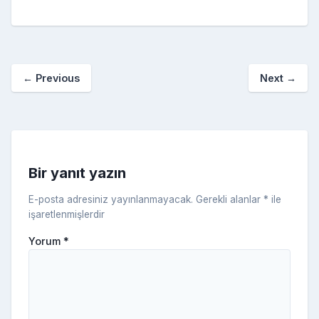
e
er
e
bl
g
r
p
S
n
ar
b
st
r
er
a
p
o
e
o
p
a
kl
←
Previous
Next
→
o
er
c
a
k
e
s
s
ni
Bir yanıt yazın
ki
E-posta adresiniz yayınlanmayacak.
Gerekli alanlar
*
ile
işaretlenmişlerdir
Yorum
*