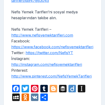
tarifleri/id947863045
Nefis Yemek Tarifleri’ni sosyal medya
hesaplarından takibe alın.
Nefis Yemek Tarifleri –
http://www.nefisyemektarifleri.com
Facebook:
https://www.facebook.com/nefisyemektarifleri
Twitter:
https://twitter.com/NefisYT
İnstagram:
http://instagram.com/nefisyemektarifleri
Pinterest:
http://www.pinterest.com/NefisYemekTarifleri
F
T
Pi
T
Bl
B
Di
In
a
w
nt
u
o
uf
ig
st
M
O
V
S
c
itt
er
m
g
fe
o
a
y
d
K
h