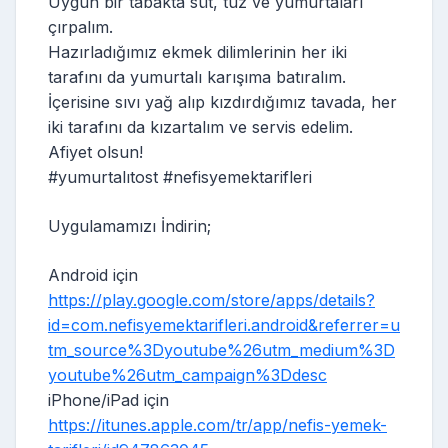
Uygun bir tabakta süt, tuz ve yumurtaları
çırpalım.
Hazırladığımız ekmek dilimlerinin her iki
tarafını da yumurtalı karışıma batıralım.
İçerisine sıvı yağ alıp kızdırdığımız tavada, her
iki tarafını da kızartalım ve servis edelim.
Afiyet olsun!
#yumurtalıtost #nefisyemektarifleri
Uygulamamızı İndirin;
Android için
https://play.google.com/store/apps/details?
id=com.nefisyemektarifleri.android&referrer=u
tm_source%3Dyoutube%26utm_medium%3D
youtube%26utm_campaign%3Ddesc
iPhone/iPad için
https://itunes.apple.com/tr/app/nefis-yemek-