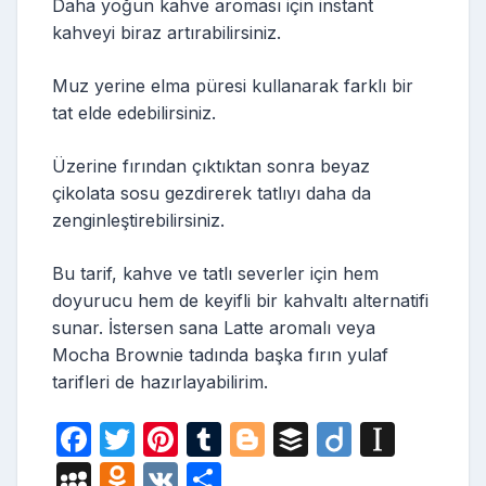
Daha yoğun kahve aroması için instant
kahveyi biraz artırabilirsiniz.
Muz yerine elma püresi kullanarak farklı bir
tat elde edebilirsiniz.
Üzerine fırından çıktıktan sonra beyaz
çikolata sosu gezdirerek tatlıyı daha da
zenginleştirebilirsiniz.
Bu tarif, kahve ve tatlı severler için hem
doyurucu hem de keyifli bir kahvaltı alternatifi
sunar. İstersen sana Latte aromalı veya
Mocha Brownie tadında başka fırın yulaf
tarifleri de hazırlayabilirim.
F
T
Pi
T
Bl
B
Di
In
a
w
nt
u
o
uf
ig
st
M
O
V
S