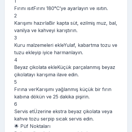
1
Fırını ısıtFırını 180°C’ye ayarlayın ve ısıtın.
2
Karışımı hazırlaBir kapta süt, ezilmiş muz, bal,
vanilya ve kahveyi karıştırın.
3
Kuru malzemeleri ekleYulaf, kabartma tozu ve
tuzu ekleyip iyice harmanlayın.
4
Beyaz çikolata ekleKüçük parçalanmış beyaz
çikolatayı karışıma ilave edin.
5
Fırına verKarışımı yağlanmış küçük bir fırın
kabına dökün ve 25 dakika pişirin.
6
Servis etÜzerine ekstra beyaz çikolata veya
kahve tozu serpip sıcak servis edin.
🌟 Püf Noktaları