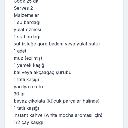
Cook 25 dk
Serves 2
Malzemeler
1 su bardağı
yulaf ezmesi
1 su bardağı
süt (isteğe göre badem veya yulaf sütü)
1 adet
muz (ezilmiş)
1 yemek kaşığı
bal veya akçaağaç şurubu
1 tatlı kaşığı
vanilya özütü
30 gr
beyaz çikolata (küçük parçalar halinde)
1 tatlı kaşığı
instant kahve (white mocha aroması için)
1/2 çay kaşığı