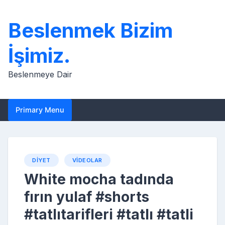
Skip
to
Beslenmek Bizim
content
İşimiz.
Beslenmeye Dair
Primary Menu
DIYET
VIDEOLAR
White mocha tadında
fırın yulaf #shorts
#tatlıtarifleri #tatlı #tatli