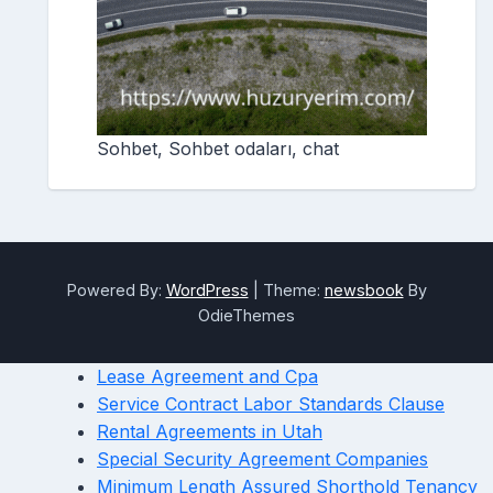
Sohbet, Sohbet odaları, chat
Powered By:
WordPress
|
Theme:
newsbook
By
OdieThemes
Lease Agreement and Cpa
Service Contract Labor Standards Clause
Rental Agreements in Utah
Special Security Agreement Companies
Minimum Length Assured Shorthold Tenancy