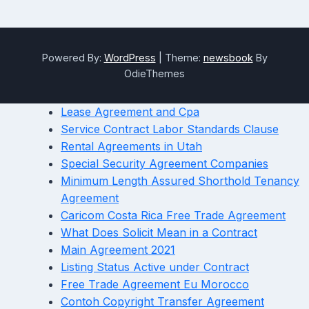
Powered By:
WordPress
|
Theme:
newsbook
By
OdieThemes
Lease Agreement and Cpa
Service Contract Labor Standards Clause
Rental Agreements in Utah
Special Security Agreement Companies
Minimum Length Assured Shorthold Tenancy
Agreement
Caricom Costa Rica Free Trade Agreement
What Does Solicit Mean in a Contract
Main Agreement 2021
Listing Status Active under Contract
Free Trade Agreement Eu Morocco
Contoh Copyright Transfer Agreement