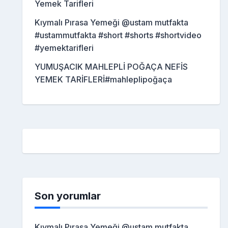
Yemek Tarifleri
Kıymalı Pırasa Yemeği @ustam mutfakta
#ustammutfakta #short #shorts #shortvideo
#yemektarifleri
YUMUŞACIK MAHLEPLİ POĞAÇA NEFİS
YEMEK TARİFLERİ#mahleplipoğaça
Son yorumlar
Kıymalı Pırasa Yemeği @ustam mutfakta