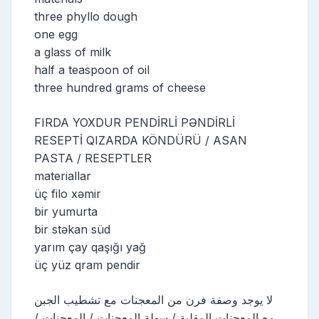
three phyllo dough
one egg
a glass of milk
half a teaspoon of oil
three hundred grams of cheese
FIRDA YOXDUR PENDİRLİ PƏNDİRLİ
RESEPTİ QIZARDA KÖNDÜRÜ / ASAN
PASTA / RESEPTLER
materiallar
üç filo xəmir
bir yumurta
bir stəkan süd
yarım çay qaşığı yağ
üç yüz qram pendir
لا يوجد وصفة فرن من المعجنات مع تشطيب الجبن
مع المعجنات المقلية / سهلة المعجنات / المعجنات /