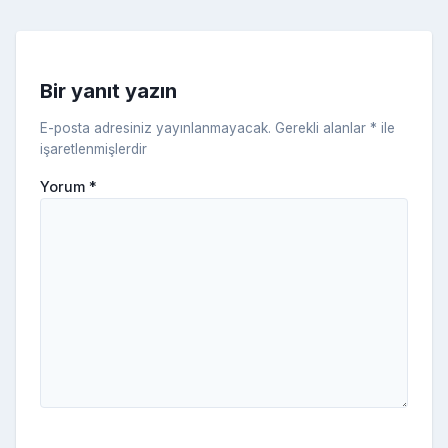
k
e
s
s
ni
Bir yanıt yazın
ki
E-posta adresiniz yayınlanmayacak.
Gerekli alanlar
*
ile
işaretlenmişlerdir
Yorum
*