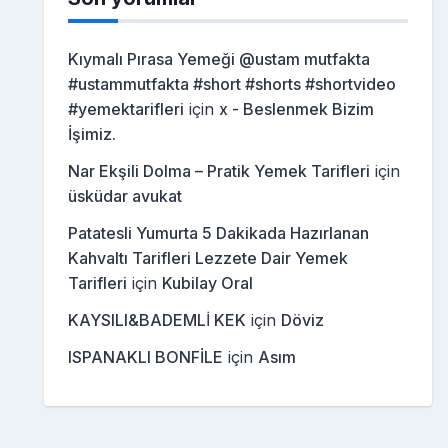
Kıymalı Pırasa Yemeği @ustam mutfakta
#ustammutfakta #short #shorts #shortvideo
#yemektarifleri
için
x - Beslenmek Bizim
İşimiz.
Nar Ekşili Dolma – Pratik Yemek Tarifleri
için
üsküdar avukat
Patatesli Yumurta 5 Dakikada Hazırlanan
Kahvaltı Tarifleri Lezzete Dair Yemek
Tarifleri
için
Kubilay Oral
KAYSILI&BADEMLİ KEK
için
Döviz
ISPANAKLI BONFİLE
için
Asım