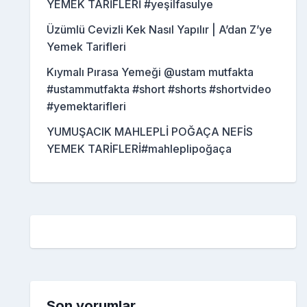
YEMEK TARİFLERİ #yeşilfasulye
Üzümlü Cevizli Kek Nasıl Yapılır | A’dan Z’ye
Yemek Tarifleri
Kıymalı Pırasa Yemeği @ustam mutfakta
#ustammutfakta #short #shorts #shortvideo
#yemektarifleri
YUMUŞACIK MAHLEPLİ POĞAÇA NEFİS
YEMEK TARİFLERİ#mahleplipoğaça
Son yorumlar