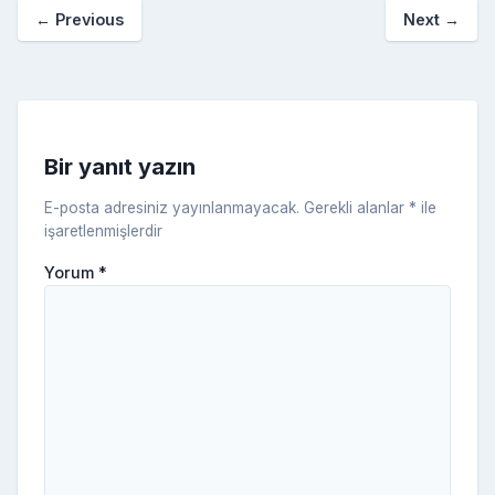
a
kl
←
Previous
Next
→
o
er
c
a
k
e
s
s
ni
Bir yanıt yazın
ki
E-posta adresiniz yayınlanmayacak.
Gerekli alanlar
*
ile
işaretlenmişlerdir
Yorum
*