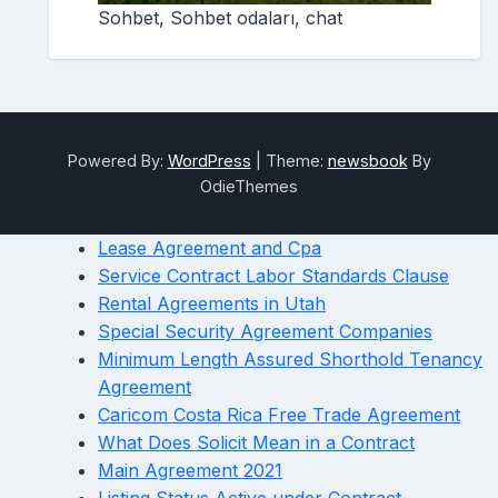
Sohbet, Sohbet odaları, chat
Powered By:
WordPress
|
Theme:
newsbook
By
OdieThemes
Lease Agreement and Cpa
Service Contract Labor Standards Clause
Rental Agreements in Utah
Special Security Agreement Companies
Minimum Length Assured Shorthold Tenancy
Agreement
Caricom Costa Rica Free Trade Agreement
What Does Solicit Mean in a Contract
Main Agreement 2021
Listing Status Active under Contract