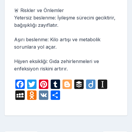
🚨 Riskler ve Önlemler
Yetersiz beslenme: İyileşme sürecini geciktirir,
bağışıklığı zayıflatır.
Aşırı beslenme: Kilo artışı ve metabolik
sorunlara yol açar.
Hijyen eksikliği: Gıda zehirlenmeleri ve
enfeksiyon riskini artırır.
F
T
Pi
T
Bl
B
Di
In
a
w
nt
u
o
uf
ig
st
M
O
V
S
c
itt
er
m
g
fe
o
a
y
d
K
h
e
er
e
bl
g
r
p
S
n
ar
b
st
r
er
a
p
o
e
o
p