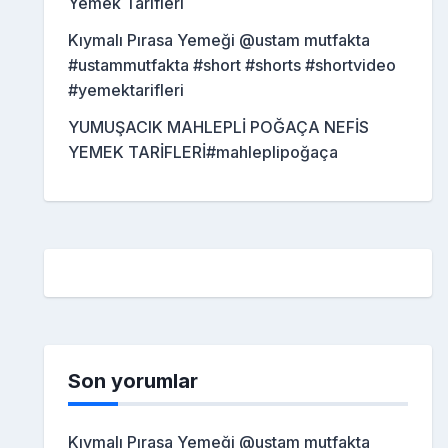
Yemek Tarifleri
Kıymalı Pırasa Yemeği @ustam mutfakta
#ustammutfakta #short #shorts #shortvideo
#yemektarifleri
YUMUŞACIK MAHLEPLİ POĞAÇA NEFİS
YEMEK TARİFLERİ#mahleplipoğaça
Son yorumlar
Kıymalı Pırasa Yemeği @ustam mutfakta