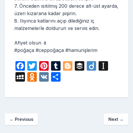
7. Önceden ısıtılmış 200 derece alt-üst ayarda,
üzeri kızarana kadar pişirin.
8. Ilıyınca katlarını açıp dilediğiniz iç
malzemelerle doldurun ve servis edin.
Afiyet olsun 🌷
#poğaça #ceppoğaça #hamurişlerim
F
T
Pi
T
Bl
B
Di
In
a
w
nt
u
o
uf
ig
st
M
O
V
S
c
itt
er
m
g
fe
o
a
y
d
K
h
e
er
e
bl
g
r
p
S
n
ar
b
st
r
er
a
p
o
e
o
p
a
kl
←
Previous
Next
→
o
er
c
a
k