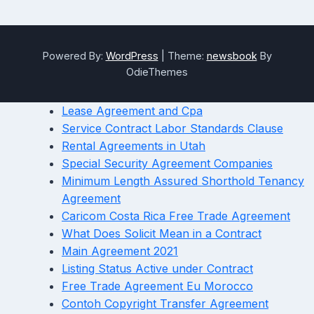
Powered By:
WordPress
|
Theme:
newsbook
By
OdieThemes
Lease Agreement and Cpa
Service Contract Labor Standards Clause
Rental Agreements in Utah
Special Security Agreement Companies
Minimum Length Assured Shorthold Tenancy
Agreement
Caricom Costa Rica Free Trade Agreement
What Does Solicit Mean in a Contract
Main Agreement 2021
Listing Status Active under Contract
Free Trade Agreement Eu Morocco
Contoh Copyright Transfer Agreement