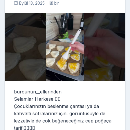
Eylül 13, 2025
bir
burcunun__ellerinden
Selamlar Herkese 🙋‍♀️
Çocuklarınızın beslenme çantası ya da
kahvaltı sofralarınız için, görüntüsüyle de
lezzetiyle de çok beğeneceğiniz cep poğaça
tarifi👇🏻👇🏻