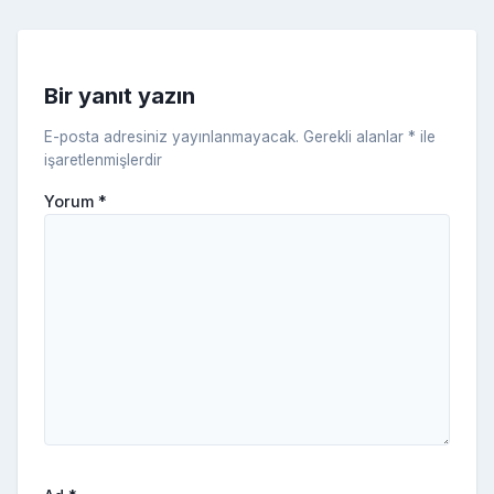
e
s
s
ni
Bir yanıt yazın
ki
E-posta adresiniz yayınlanmayacak.
Gerekli alanlar
*
ile
işaretlenmişlerdir
Yorum
*