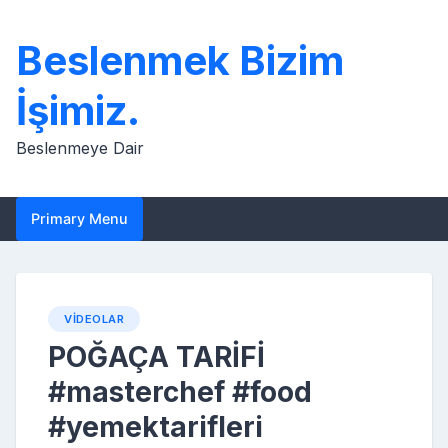
Skip
to
Beslenmek Bizim
content
İşimiz.
Beslenmeye Dair
Primary Menu
VIDEOLAR
POĞAÇA TARİFİ
#masterchef #food
#yemektarifleri