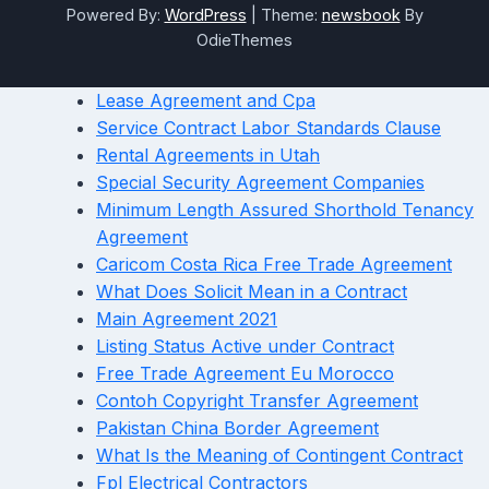
Powered By:
WordPress
|
Theme:
newsbook
By
OdieThemes
Lease Agreement and Cpa
Service Contract Labor Standards Clause
Rental Agreements in Utah
Special Security Agreement Companies
Minimum Length Assured Shorthold Tenancy
Agreement
Caricom Costa Rica Free Trade Agreement
What Does Solicit Mean in a Contract
Main Agreement 2021
Listing Status Active under Contract
Free Trade Agreement Eu Morocco
Contoh Copyright Transfer Agreement
Pakistan China Border Agreement
What Is the Meaning of Contingent Contract
Fpl Electrical Contractors