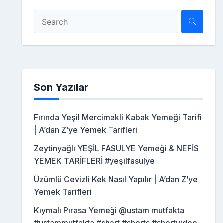
Son Yazılar
Fırında Yeşil Mercimekli Kabak Yemeği Tarifi
| A’dan Z’ye Yemek Tarifleri
Zeytinyağlı YEŞİL FASULYE Yemeği & NEFİS
YEMEK TARİFLERİ #yeşilfasulye
Üzümlü Cevizli Kek Nasıl Yapılır | A’dan Z’ye
Yemek Tarifleri
Kıymalı Pırasa Yemeği @ustam mutfakta
#ustammutfakta #short #shorts #shortvideo