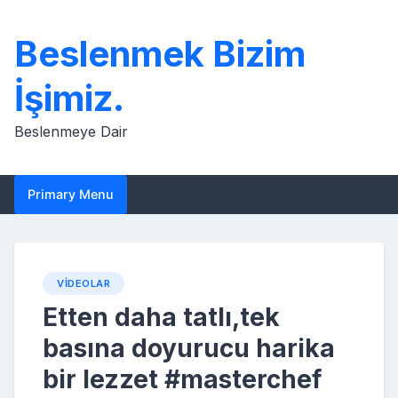
Skip
to
Beslenmek Bizim
content
İşimiz.
Beslenmeye Dair
Primary Menu
VIDEOLAR
Etten daha tatlı,tek
basına doyurucu harika
bir lezzet #masterchef