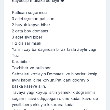
Kaydedip mutlaka deneyin❤️
Patlıcan sogurmesi
3 adet sşsman patlıcan
2 buyuk kapya biber
2 orta boy domates
3 adet sivri biber
1-2 dis sarımsak
Yarım cay bardagından biraz fazla Zeytinyagı
Tuz
Karabiber
Tozbiber ve pulbiber
Sebzeleri kozleyin.Domatesı ve biberleri kesip
aynı kabın ıcıne koyun.Patlıcanı dograyıp
baska kaseye alın.
Tavaya yagı koyup ısıtın yemeklık dogranmıs
soganı ı ılave edıp,sogan olene kadar kavurup
yesılbiberş ekleyip kızarana kadar