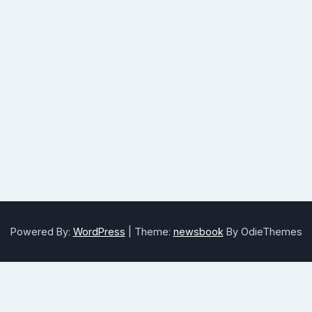
Powered By:
WordPress
|
Theme:
newsbook
By OdieThemes