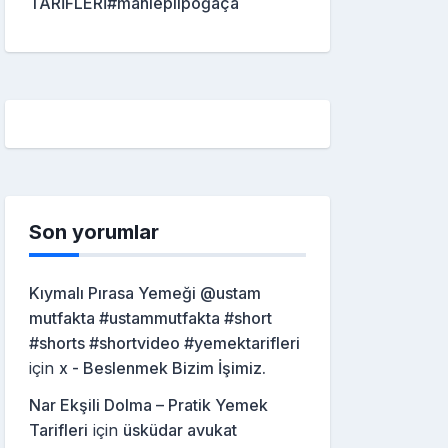
TARİFLERİ#mahleplipoğaça
Son yorumlar
Kıymalı Pırasa Yemeği @ustam
mutfakta #ustammutfakta #short
#shorts #shortvideo #yemektarifleri
için
x - Beslenmek Bizim İşimiz.
Nar Ekşili Dolma – Pratik Yemek
Tarifleri
için
üsküdar avukat