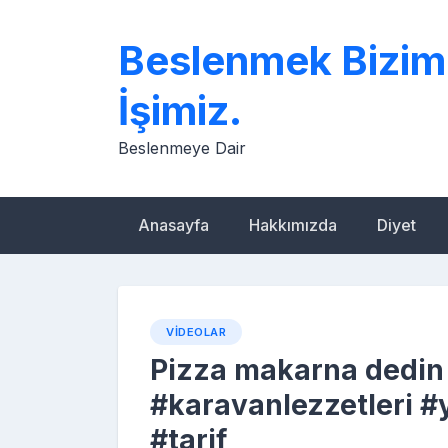
Skip
to
Beslenmek Bizim
content
İşimiz.
Beslenmeye Dair
Anasayfa
Hakkımızda
Diyet
VIDEOLAR
Pizza makarna dedin m
#karavanlezzetleri #y
#tarif