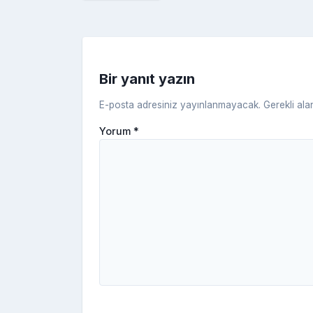
o
k
Bir yanıt yazın
E-posta adresiniz yayınlanmayacak.
Gerekli ala
Yorum
*