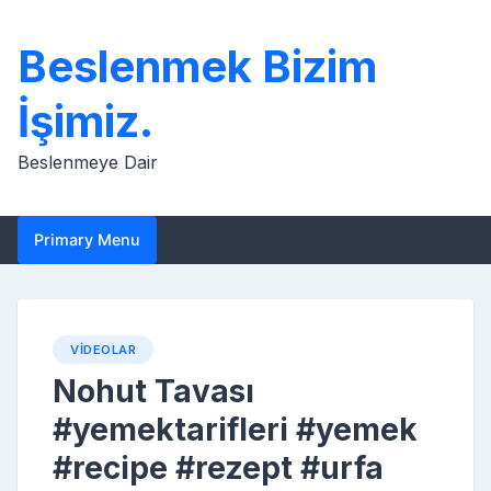
Skip
to
Beslenmek Bizim
content
İşimiz.
Beslenmeye Dair
Primary Menu
VIDEOLAR
Nohut Tavası
#yemektarifleri #yemek
#recipe #rezept #urfa