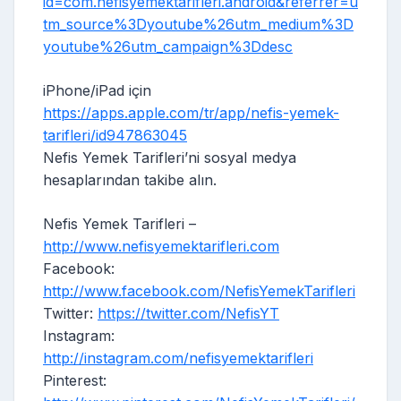
id=com.nefisyemektarifleri.android&referrer=u
tm_source%3Dyoutube%26utm_medium%3D
youtube%26utm_campaign%3Ddesc
iPhone/iPad için
https://apps.apple.com/tr/app/nefis-yemek-
tarifleri/id947863045
Nefis Yemek Tarifleri’ni sosyal medya
hesaplarından takibe alın.
Nefis Yemek Tarifleri –
http://www.nefisyemektarifleri.com
Facebook:
http://www.facebook.com/NefisYemekTarifleri
Twitter:
https://twitter.com/NefisYT
Instagram:
http://instagram.com/nefisyemektarifleri
Pinterest: