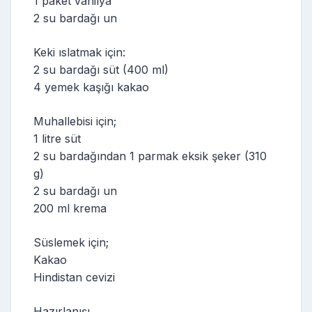
1 paket vanilya
2 su bardağı un
Keki ıslatmak için:
2 su bardağı süt (400 ml)
4 yemek kaşığı kakao
Muhallebisi için;
1 litre süt
2 su bardağından 1 parmak eksik şeker (310
g)
2 su bardağı un
200 ml krema
Süslemek için;
Kakao
Hindistan cevizi
Hazırlanışı