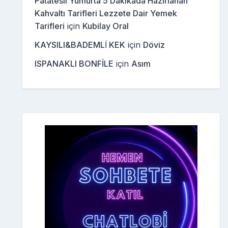
Patatesli Yumurta 5 Dakikada Hazırlanan
Kahvaltı Tarifleri Lezzete Dair Yemek
Tarifleri
için
Kubilay Oral
KAYSILI&BADEMLİ KEK
için
Döviz
ISPANAKLI BONFİLE
için
Asım