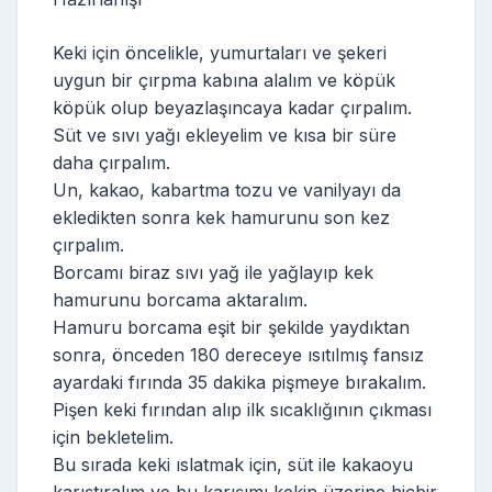
Keki için öncelikle, yumurtaları ve şekeri
uygun bir çırpma kabına alalım ve köpük
köpük olup beyazlaşıncaya kadar çırpalım.
Süt ve sıvı yağı ekleyelim ve kısa bir süre
daha çırpalım.
Un, kakao, kabartma tozu ve vanilyayı da
ekledikten sonra kek hamurunu son kez
çırpalım.
Borcamı biraz sıvı yağ ile yağlayıp kek
hamurunu borcama aktaralım.
Hamuru borcama eşit bir şekilde yaydıktan
sonra, önceden 180 dereceye ısıtılmış fansız
ayardaki fırında 35 dakika pişmeye bırakalım.
Pişen keki fırından alıp ilk sıcaklığının çıkması
için bekletelim.
Bu sırada keki ıslatmak için, süt ile kakaoyu
karıştıralım ve bu karışımı kekin üzerine hiçbir