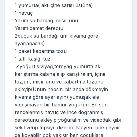
1 yumurta( akı içine sarısı üstüne)
1 havuç
Yarım su bardağı mısır unu
Yarım demet dereotu
2buçuk su bardağı un( kıvama göre
ayarlanacak)
1 paket kabartma tozu
1 tatlı kaşığı tuz
📌yoğurt sıvıyağ,tereyağ yumurta akı
karıştırma kabına alıp karıştıralım, içine
tuz,un, mısır unu ve kabartma tozunu
ekleyip(Unun hepsini bir anda dökmeyin
kıvama göre ayarlayın) yumuşak ele
yapışmayan bir hamur yoğurun. En son
rendelenmiş havuç ve ince doğranmış
dereotunu ekleyip yoğuralım ve videodaki gibi
şekil verip tepsiye dizelim. İsteyen içine peynir
de koyabilir çok yakışır ben çocuklara