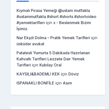
Kıymalı Pırasa Yemeği @ustam mutfakta
#ustammutfakta #short #shorts #shortvideo
#yemektarifleri
için
x - Beslenmek Bizim
İşimiz.
Nar Ekşili Dolma – Pratik Yemek Tarifleri
için
üsküdar avukat
Patatesli Yumurta 5 Dakikada Hazırlanan
Kahvaltı Tarifleri Lezzete Dair Yemek
Tarifleri
için
Kubilay Oral
KAYSILI&BADEMLİ KEK
için
Döviz
ISPANAKLI BONFİLE
için
Asım