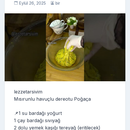
Eylül 26, 2025
bir
lezzetarsivim
Mısırunlu havuçlu dereotu Poğaça
📌1 su bardağı yoğurt
1 çay bardağı sıvıyağ
2 dolu yemek kaşığı tereyağ (eritilecek)