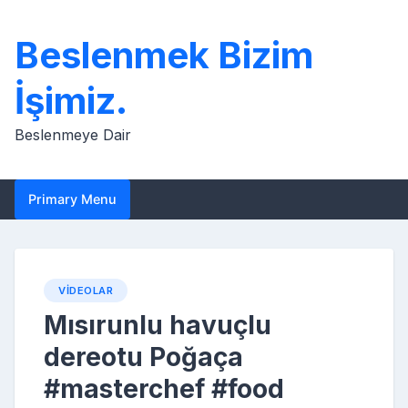
Skip
to
Beslenmek Bizim
content
İşimiz.
Beslenmeye Dair
Primary Menu
VIDEOLAR
Mısırunlu havuçlu
dereotu Poğaça
#masterchef #food