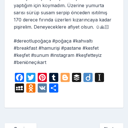
yaptığım için koymadım. Üzerine yumurta
sarısı sürüp susam serpip önceden ısıtılmış
170 derece fırında üzerleri kızarıncaya kadar
pişirelim. Deneyeceklere afiyet olsun. ☺️🙏🏻
#dereotlupoğaça #poğaça #kahvaltı
#breakfast #hamurişi #pastane #kesfet
#keşfet #sunum #instagram #keşfetteyiz
#beniöneçıkart
F
T
Pi
T
Bl
B
Di
In
a
w
nt
u
o
uf
ig
st
M
O
V
S
c
itt
er
m
g
fe
o
a
y
d
K
h
e
er
e
bl
g
r
p
S
n
ar
b
st
r
er
a
p
o
e
o
p
a
kl