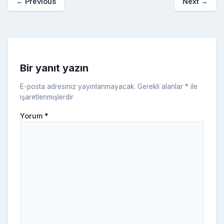
←
Previous
Next
→
o
er
c
a
k
e
s
s
ni
Bir yanıt yazın
ki
E-posta adresiniz yayınlanmayacak.
Gerekli alanlar
*
ile
işaretlenmişlerdir
Yorum
*