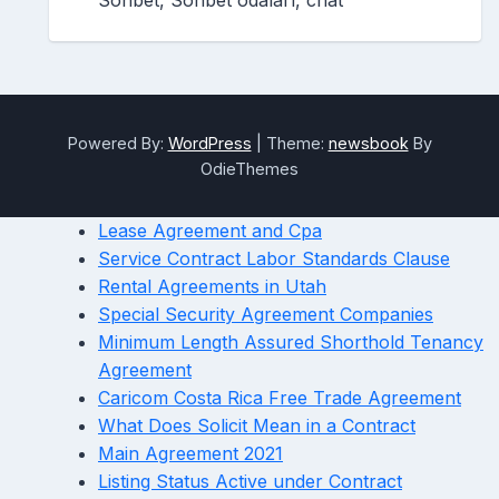
Sohbet, Sohbet odaları, chat
Powered By:
WordPress
|
Theme:
newsbook
By
OdieThemes
Lease Agreement and Cpa
Service Contract Labor Standards Clause
Rental Agreements in Utah
Special Security Agreement Companies
Minimum Length Assured Shorthold Tenancy
Agreement
Caricom Costa Rica Free Trade Agreement
What Does Solicit Mean in a Contract
Main Agreement 2021
Listing Status Active under Contract