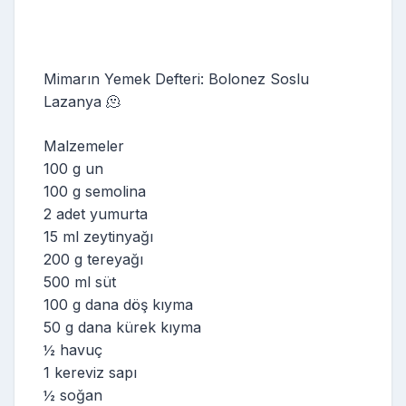
Mimarın Yemek Defteri: Bolonez Soslu
Lazanya 🫠
Malzemeler
100 g un
100 g semolina
2 adet yumurta
15 ml zeytinyağı
200 g tereyağı
500 ml süt
100 g dana döş kıyma
50 g dana kürek kıyma
½ havuç
1 kereviz sapı
½ soğan