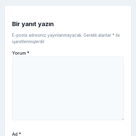
s
ni
Bir yanıt yazın
ki
E-posta adresiniz yayınlanmayacak.
Gerekli alanlar
*
ile
işaretlenmişlerdir
Yorum
*
Ad
*