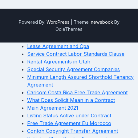
Powered By:
WordPress
|
Theme:
newsbook
By
OdieThemes
Lease Agreement and Cpa
Service Contract Labor Standards Clause
Rental Agreements in Utah
Special Security Agreement Companies
Minimum Length Assured Shorthold Tenancy
Agreement
Caricom Costa Rica Free Trade Agreement
What Does Solicit Mean in a Contract
Main Agreement 2021
Listing Status Active under Contract
Free Trade Agreement Eu Morocco
Contoh Copyright Transfer Agreement