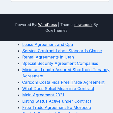
Powered By:
WordPress
|
Theme:
newsbook
By
OdieThemes
Lease Agreement and Cpa
Service Contract Labor Standards Clause
Rental Agreements in Utah
Special Security Agreement Companies
Minimum Length Assured Shorthold Tenancy
Agreement
Caricom Costa Rica Free Trade Agreement
What Does Solicit Mean in a Contract
Main Agreement 2021
Listing Status Active under Contract
Free Trade Agreement Eu Morocco