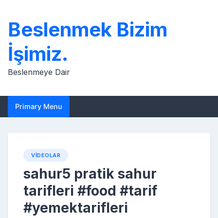
Skip
to
Beslenmek Bizim
content
İşimiz.
Beslenmeye Dair
Primary Menu
VIDEOLAR
sahur5 pratik sahur
tarifleri #food #tarif
#yemektarifleri