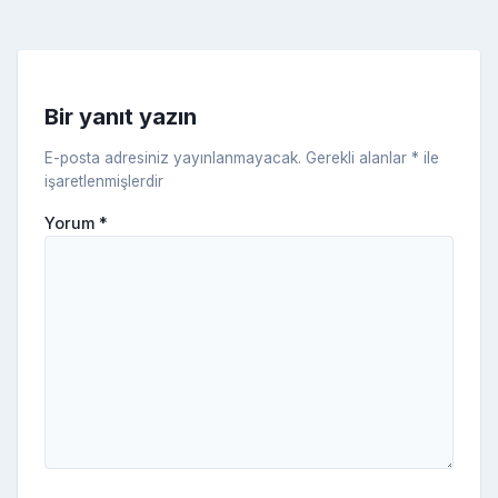
k
e
s
s
ni
Bir yanıt yazın
ki
E-posta adresiniz yayınlanmayacak.
Gerekli alanlar
*
ile
işaretlenmişlerdir
Yorum
*