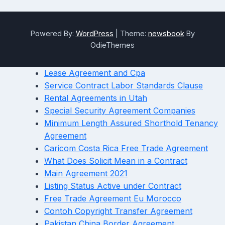
Powered By:
WordPress
|
Theme:
newsbook
By
OdieThemes
Lease Agreement and Cpa
Service Contract Labor Standards Clause
Rental Agreements in Utah
Special Security Agreement Companies
Minimum Length Assured Shorthold Tenancy
Agreement
Caricom Costa Rica Free Trade Agreement
What Does Solicit Mean in a Contract
Main Agreement 2021
Listing Status Active under Contract
Free Trade Agreement Eu Morocco
Contoh Copyright Transfer Agreement
Pakistan China Border Agreement