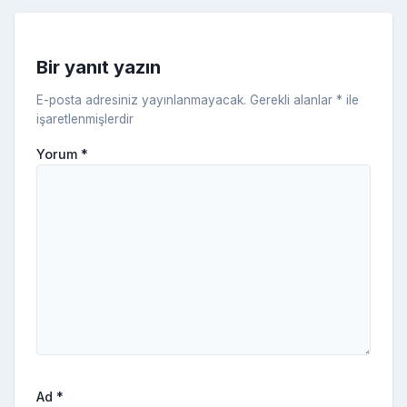
s
ni
Bir yanıt yazın
ki
E-posta adresiniz yayınlanmayacak.
Gerekli alanlar
*
ile
işaretlenmişlerdir
Yorum
*
Ad
*