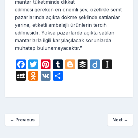
mantar tüketiminde dikkat
edilmesi gereken en önemli şey, özellikle semt
pazarlarında açıkta dökme şeklinde satılanlar
yerine, etiketli ambalajlı ürünlerin tercih
edilmesidir. Yoksa pazarlarda açıkta satılan
mantarlarla ilgili karşılaşılacak sorunlarda
muhatap bulunamayacaktır.”
F
T
Pi
T
Bl
B
Di
In
a
w
nt
u
o
uf
ig
st
M
O
V
S
c
itt
er
m
g
fe
o
a
y
d
K
h
e
er
e
bl
g
r
p
S
n
ar
b
st
r
er
a
p
o
e
o
p
a
kl
←
Previous
Next
→
o
er
c
a
k
e
s