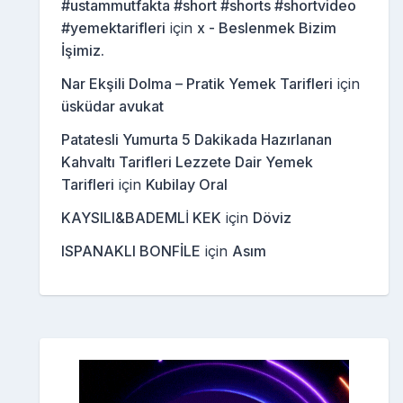
#ustammutfakta #short #shorts #shortvideo
#yemektarifleri
için
x - Beslenmek Bizim
İşimiz.
Nar Ekşili Dolma – Pratik Yemek Tarifleri
için
üsküdar avukat
Patatesli Yumurta 5 Dakikada Hazırlanan
Kahvaltı Tarifleri Lezzete Dair Yemek
Tarifleri
için
Kubilay Oral
KAYSILI&BADEMLİ KEK
için
Döviz
ISPANAKLI BONFİLE
için
Asım