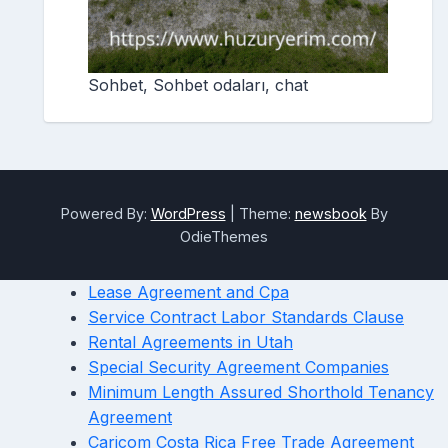
Sohbet, Sohbet odaları, chat
Powered By:
WordPress
|
Theme:
newsbook
By
OdieThemes
Lease Agreement and Cpa
Service Contract Labor Standards Clause
Rental Agreements in Utah
Special Security Agreement Companies
Minimum Length Assured Shorthold Tenancy
Agreement
Caricom Costa Rica Free Trade Agreement