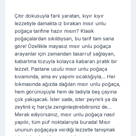
Çıtır dokusuyla fark yaratan, kıyır kıyır
lezzetiyle damakta iz bırakan mısır unlu
poğaça tarifine hazır mısın? Klasik
poğaçalardan sıkıldıysan, bu tarif tam sana
göre! Özellikle mayasız mısır unlu poğaça
arayanlar için zamandan tasarruf sağlayan,
kabartma tozuyla kolayca kabaran pratik bir
lezzet. Pastane usulü mısır unlu poğaça
kıvamında, ama ev yapımı sıcaklığıyla… Her
lokmasında ağızda dağılan mısır unlu poğaça,
hem görünüşüyle hem de tadıyla beş çayına
çok yakışacak. İster sade, ister peynirli ya da
zeytinli iç harçla zenginleştirebilirsiniz de…
Merak ediyorsanız, mısır unlu poğaça nasıl
yapılır, tüm püf noktalarıyla burada! Mısır
ununun poğaçaya verdiği lezzetle tanışmak