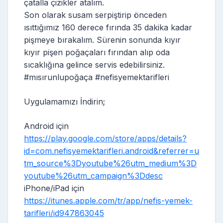
çatalla çizikler atalım.
Son olarak susam serpiştirip önceden
ısıttığımız 160 derece fırında 35 dakika kadar
pişmeye bırakalım. Sürenin sonunda kıyır
kıyır pişen poğaçaları fırından alıp oda
sıcaklığına gelince servis edebilirsiniz.
#mısırunlupoğaça #nefisyemektarifleri
Uygulamamızı İndirin;
Android için
https://play.google.com/store/apps/details?
id=com.nefisyemektarifleri.android&referrer=u
tm_source%3Dyoutube%26utm_medium%3D
youtube%26utm_campaign%3Ddesc
iPhone/iPad için
https://itunes.apple.com/tr/app/nefis-yemek-
tarifleri/id947863045