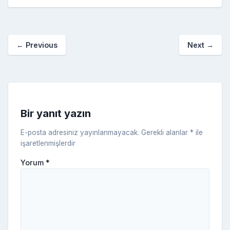
e
er
e
bl
g
r
p
S
n
ar
b
st
r
er
a
p
o
e
o
p
a
kl
←
Previous
Next
→
o
er
c
a
k
e
s
s
ni
Bir yanıt yazın
ki
E-posta adresiniz yayınlanmayacak.
Gerekli alanlar
*
ile
işaretlenmişlerdir
Yorum
*