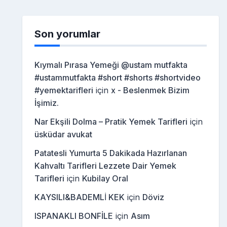
Son yorumlar
Kıymalı Pırasa Yemeği @ustam mutfakta
#ustammutfakta #short #shorts #shortvideo
#yemektarifleri
için
x - Beslenmek Bizim
İşimiz.
Nar Ekşili Dolma – Pratik Yemek Tarifleri
için
üsküdar avukat
Patatesli Yumurta 5 Dakikada Hazırlanan
Kahvaltı Tarifleri Lezzete Dair Yemek
Tarifleri
için
Kubilay Oral
KAYSILI&BADEMLİ KEK
için
Döviz
ISPANAKLI BONFİLE
için
Asım