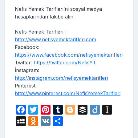
Nefis Yemek Tarifleri’ni sosyal medya
hesaplarından takibe alın.
Nefis Yemek Tarifleri –
http://www.nefisyemektarifleri.com
Facebook:
https://www.facebook.com/nefisyemektarifleri
Twitter:
https://twitter.com/NefisYT
İnstagram:
http://instagram.com/nefisyemektarifleri
Pinterest:
http://www.pinterest.com/NefisYemekTarifleri
F
T
Pi
T
Bl
B
Di
In
a
w
nt
u
o
uf
ig
st
M
O
V
S
c
itt
er
m
g
fe
o
a
y
d
K
h