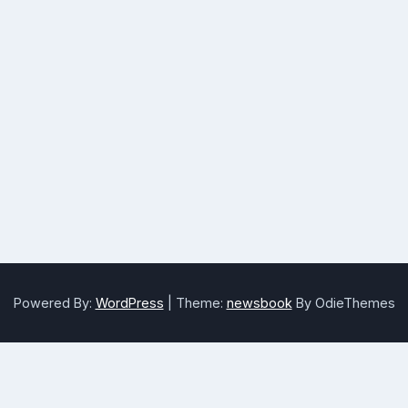
Powered By:
WordPress
|
Theme:
newsbook
By OdieThemes