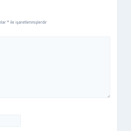
ni
ki
nlar
*
ile işaretlenmişlerdir