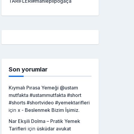
TARİFLERİ#mahleplipoğaça
Son yorumlar
Kıymalı Pırasa Yemeği @ustam
mutfakta #ustammutfakta #short
#shorts #shortvideo #yemektarifleri
için
x - Beslenmek Bizim İşimiz.
Nar Ekşili Dolma – Pratik Yemek
Tarifleri
için
üsküdar avukat