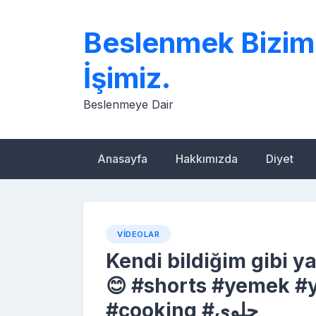
Skip
to
Beslenmek Bizim
content
İşimiz.
Beslenmeye Dair
Anasayfa
Hakkımızda
Diyet
VIDEOLAR
Kendi bildiğim gibi 
😊 #shorts #yemek #y
#cooking #حلوى