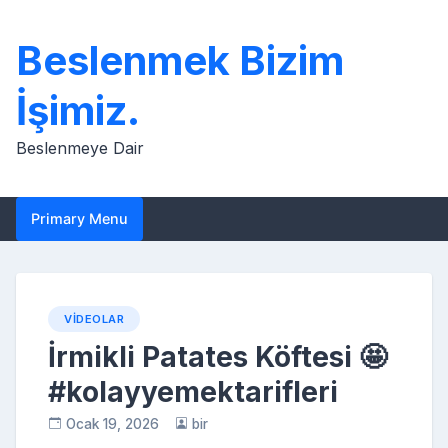
Skip
to
Beslenmek Bizim
content
İşimiz.
Beslenmeye Dair
Primary Menu
VIDEOLAR
İrmikli Patates Köftesi 🤩
#kolayyemektarifleri
Ocak 19, 2026
bir