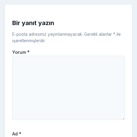
s
ni
Bir yanıt yazın
ki
E-posta adresiniz yayınlanmayacak.
Gerekli alanlar
*
ile
işaretlenmişlerdir
Yorum
*
Ad
*