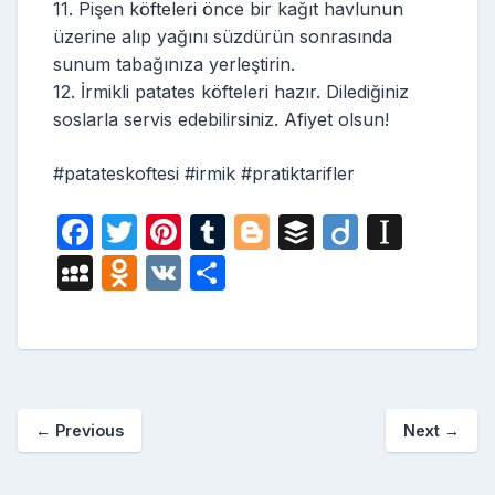
11. Pişen köfteleri önce bir kağıt havlunun
üzerine alıp yağını süzdürün sonrasında
sunum tabağınıza yerleştirin.
12. İrmikli patates köfteleri hazır. Dilediğiniz
soslarla servis edebilirsiniz. Afiyet olsun!
#patateskoftesi #irmik #pratiktarifler
F
T
Pi
T
Bl
B
Di
In
a
w
nt
u
o
uf
ig
st
M
O
V
S
c
itt
er
m
g
fe
o
a
y
d
K
h
e
er
e
bl
g
r
p
S
n
ar
b
st
r
er
a
p
o
e
o
p
a
kl
←
Previous
Next
→
o
er
c
a
k
e
s