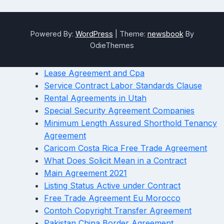
Powered By:
WordPress
|
Theme:
newsbook
By
OdieThemes
Lease Agreement and Cpa
Service Contract Labor Standards Clause
Rental Agreements in Utah
Special Security Agreement Companies
Minimum Length Assured Shorthold Tenancy
Agreement
Caricom Costa Rica Free Trade Agreement
What Does Solicit Mean in a Contract
Main Agreement 2021
Listing Status Active under Contract
Free Trade Agreement Eu Morocco
Contoh Copyright Transfer Agreement
Pakistan China Border Agreement