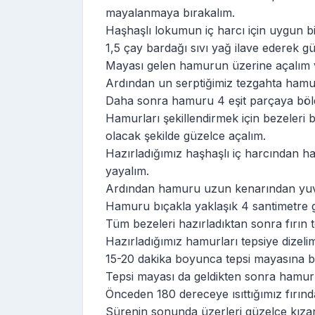
mayalanmaya bırakalım.
Haşhaşlı lokumun iç harcı için uygun 
1,5 çay bardağı sıvı yağ ilave ederek gü
Mayası gelen hamurun üzerine açalım v
Ardından un serptiğimiz tezgahta hamu
Daha sonra hamuru 4 eşit parçaya böleli
Hamurları şekillendirmek için bezeleri
olacak şekilde güzelce açalım.
Hazırladığımız haşhaşlı iç harcından h
yayalım.
Ardından hamuru uzun kenarından yuvar
Hamuru bıçakla yaklaşık 4 santimetre ge
Tüm bezeleri hazırladıktan sonra fırın t
Hazırladığımız hamurları tepsiye dizelim
15-20 dakika boyunca tepsi mayasına b
Tepsi mayası da geldikten sonra hamurl
Önceden 180 dereceye ısıttığımız fırın
Sürenin sonunda üzerleri güzelce kızara