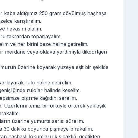
bir kaba aldığımız 250 gram dövülmüş haşhaşa
zelce karıştıralım.
e havasını alalım.
ru tekrardan toparlayalım.
m ve her birini beze haline getirelim.
 bir merdane veya oklava yardımıyla dikdörtgen
amurun üzerine koyarak yüzeye eşit bir şekilde
layarak rulo haline getirelim.
nişliğinde rulolar halinde keselim.
epsimize pişirme kağıdını serelim.
. Üzerlerini temiz bir örtüyle örterek yaklaşık
ırakalım.
arın üzerine yumurta sarısı sürelim.
da 30 dakika boyunca pişmeye bırakalım.
n haşhaşlı lokumları ilk sıcaklığı geçtikten