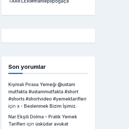
TARİFLERİ#mahleplipoğaça
Son yorumlar
Kıymalı Pırasa Yemeği @ustam
mutfakta #ustammutfakta #short
#shorts #shortvideo #yemektarifleri
için
x - Beslenmek Bizim İşimiz.
Nar Ekşili Dolma – Pratik Yemek
Tarifleri
için
üsküdar avukat