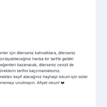
ler için dilerseniz kahvaltılara, dilerseniz
ırlayabileceğiniz harika bir tarifle geldik!
beğenileri kazanacak, dilerseniz cevizli de
reklerin tarifini kaçırmamalısınız.
emekten keyif alacağınız haşhaşlı lokum için sizler
enemeyi unutmayın. Afiyet olsun! ❤️