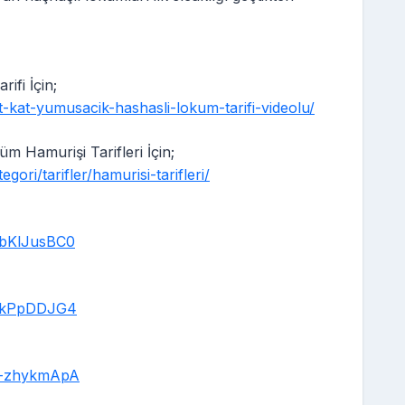
ifi İçin;
t-kat-yumusacik-hashasli-lokum-tarifi-videolu/
m Hamurişi Tarifleri İçin;
ori/tarifler/hamurisi-tarifleri/
0bKlJusBC0
rIkPpDDJG4
K-zhykmApA