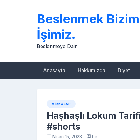
Skip
to
Beslenmek Bizim
content
İşimiz.
Beslenmeye Dair
Anasayfa
Hakkımızda
Diyet
VIDEOLAR
Haşhaşlı Lokum Tarifi
#shorts
Nisan 15, 2023
bir