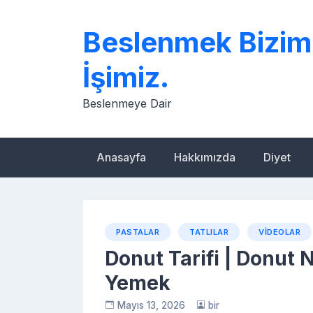
Skip
to
Beslenmek Bizim
content
İşimiz.
Beslenmeye Dair
Anasayfa
Hakkımızda
Diyet
PASTALAR
TATLILAR
VIDEOLAR
Donut Tarifi | Donut N
Yemek
Mayıs 13, 2026
bir