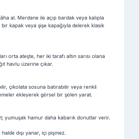
ha al. Merdane ile açıp bardak veya kalıpla
k bir kapak veya şişe kapağıyla delerek klasik
rı orta ateşte, her iki tarafı altın sarısı olana
ğıt havlu üzerine çıkar.
ir, çikolata sosuna batırabilir veya renkli
emeler ekleyerek görsel bir şölen yarat.
t; yumuşak hamur daha kabarık donutlar verir.
halde dışı yanar, içi pişmez.