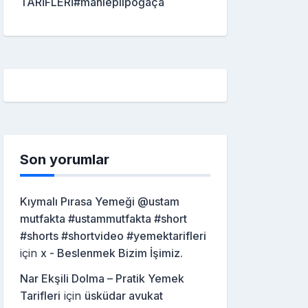
TARİFLERİ#mahleplipoğaça
Son yorumlar
Kıymalı Pırasa Yemeği @ustam
mutfakta #ustammutfakta #short
#shorts #shortvideo #yemektarifleri
için
x - Beslenmek Bizim İşimiz.
Nar Ekşili Dolma – Pratik Yemek
Tarifleri
için
üsküdar avukat