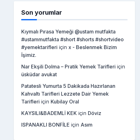
Son yorumlar
Kıymalı Pırasa Yemeği @ustam mutfakta
#ustammutfakta #short #shorts #shortvideo
#yemektarifleri
için
x - Beslenmek Bizim
İşimiz.
Nar Ekşili Dolma – Pratik Yemek Tarifleri
için
üsküdar avukat
Patatesli Yumurta 5 Dakikada Hazırlanan
Kahvaltı Tarifleri Lezzete Dair Yemek
Tarifleri
için
Kubilay Oral
KAYSILI&BADEMLİ KEK
için
Döviz
ISPANAKLI BONFİLE
için
Asım