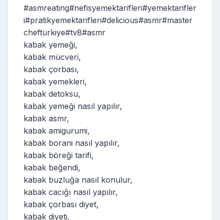
#asmreating#nefisyemektarifleri#yemektarifler
i#pratikyemektarifleri#delicious#asmr#master
cheftürkiye#tv8#asmr
kabak yemeği,
kabak mücveri,
kabak çorbası,
kabak yemekleri,
kabak detoksu,
kabak yemeği nasıl yapılır,
kabak asmr,
kabak amigurumi,
kabak borani nasıl yapılır,
kabak böreği tarifi,
kabak beğendi,
kabak buzluğa nasıl konulur,
kabak cacığı nasıl yapılır,
kabak çorbası diyet,
kabak diyeti,