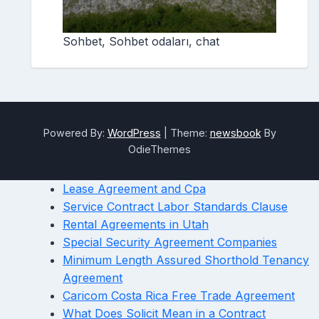
Sohbet, Sohbet odaları, chat
Powered By:
WordPress
|
Theme:
newsbook
By
OdieThemes
Lease Agreement and Cpa
Service Contract Labor Standards Clause
Rental Agreements in Utah
Special Security Agreement Companies
Minimum Length Assured Shorthold Tenancy
Agreement
Caricom Costa Rica Free Trade Agreement
What Does Solicit Mean in a Contract