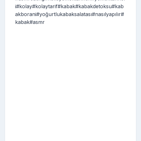
i#kolay#kolaytarif#kabak#kabakdetoksu#kab
akborani#yoğurtlukabaksalatası#nasılyapılır#
kabak#asmr