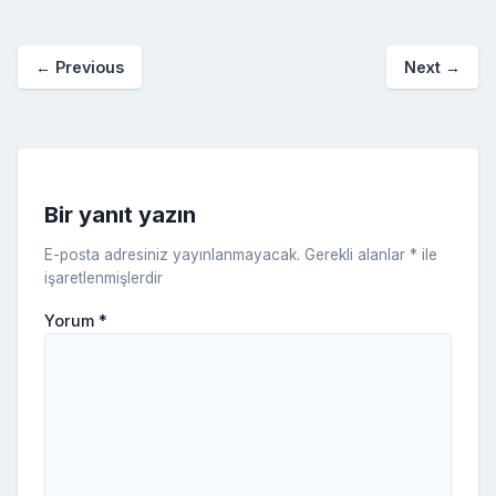
b
st
r
er
a
p
o
e
o
p
a
kl
←
Previous
Next
→
o
er
c
a
k
e
s
s
ni
Bir yanıt yazın
ki
E-posta adresiniz yayınlanmayacak.
Gerekli alanlar
*
ile
işaretlenmişlerdir
Yorum
*