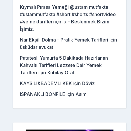
Kıymalı Pırasa Yemeği @ustam mutfakta
#ustammutfakta #short #shorts #shortvideo
#yemektarifleri
için
x - Beslenmek Bizim
İşimiz.
Nar Ekşili Dolma – Pratik Yemek Tarifleri
için
üsküdar avukat
Patatesli Yumurta 5 Dakikada Hazırlanan
Kahvaltı Tarifleri Lezzete Dair Yemek
Tarifleri
için
Kubilay Oral
KAYSILI&BADEMLİ KEK
için
Döviz
ISPANAKLI BONFİLE
için
Asım