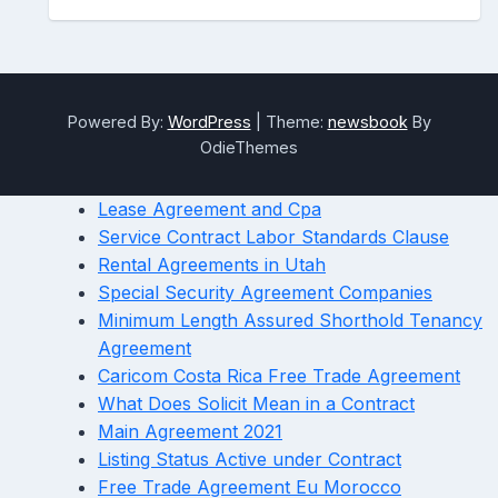
Powered By:
WordPress
|
Theme:
newsbook
By
OdieThemes
Lease Agreement and Cpa
Service Contract Labor Standards Clause
Rental Agreements in Utah
Special Security Agreement Companies
Minimum Length Assured Shorthold Tenancy
Agreement
Caricom Costa Rica Free Trade Agreement
What Does Solicit Mean in a Contract
Main Agreement 2021
Listing Status Active under Contract
Free Trade Agreement Eu Morocco