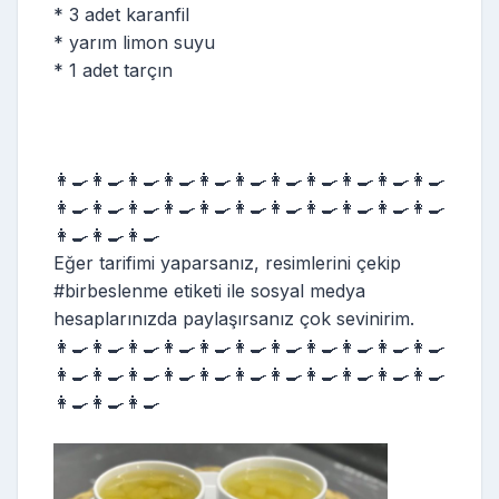
* 3 adet karanfil
* yarım limon suyu
* 1 adet tarçın
👩‍🍳👩‍🍳👩‍🍳👩‍🍳👩‍🍳👩‍🍳👩‍🍳👩‍🍳👩‍🍳👩‍🍳👩‍🍳
👩‍🍳👩‍🍳👩‍🍳👩‍🍳👩‍🍳👩‍🍳👩‍🍳👩‍🍳👩‍🍳👩‍🍳👩‍🍳
👩‍🍳👩‍🍳👩‍🍳
Eğer tarifimi yaparsanız, resimlerini çekip
#birbeslenme etiketi ile sosyal medya
hesaplarınızda paylaşırsanız çok sevinirim.
👩‍🍳👩‍🍳👩‍🍳👩‍🍳👩‍🍳👩‍🍳👩‍🍳👩‍🍳👩‍🍳👩‍🍳👩‍🍳
👩‍🍳👩‍🍳👩‍🍳👩‍🍳👩‍🍳👩‍🍳👩‍🍳👩‍🍳👩‍🍳👩‍🍳👩‍🍳
👩‍🍳👩‍🍳👩‍🍳