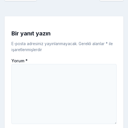
c
a
k
e
s
s
ni
Bir yanıt yazın
ki
E-posta adresiniz yayınlanmayacak.
Gerekli alanlar
*
ile
işaretlenmişlerdir
Yorum
*