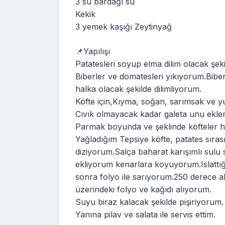
3 su bardağı su
Kekik
3 yemek kaşığı Zeytinyağ
📌Yapılışı
Patatesleri soyup elma dilim olacak şeki
Biberler ve domatesleri yıkıyorum.Biberl
halka olacak şekilde dilimliyorum.
Köfte için,Kıyma, soğan, sarımsak ve 
Cıvık olmayacak kadar galeta unu eklenir
Parmak boyunda ve şeklinde köfteler h
Yağladığım Tepsiye köfte, patates sıras
diziyorum.Salça baharat karışımlı sulu
ekliyorum kenarlara koyuyorum.Islattığ
sonra folyo ile sarıyorum.250 derece a
üzerindeki folyo ve kağıdı alıyorum.
Suyu biraz kalacak şekilde pişiriyorum.
Yanına pilav ve salata ile servis ettim.