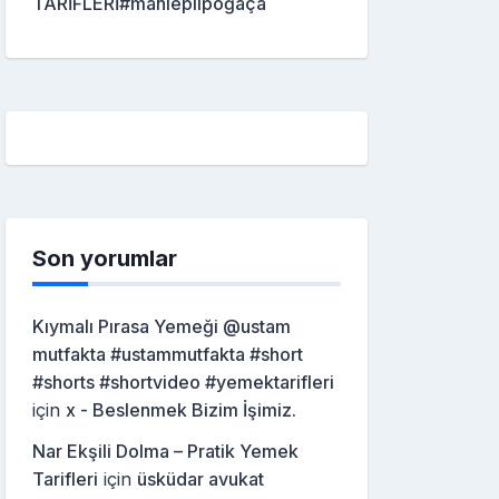
TARİFLERİ#mahleplipoğaça
Son yorumlar
Kıymalı Pırasa Yemeği @ustam
mutfakta #ustammutfakta #short
#shorts #shortvideo #yemektarifleri
için
x - Beslenmek Bizim İşimiz.
Nar Ekşili Dolma – Pratik Yemek
Tarifleri
için
üsküdar avukat