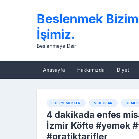
Skip
to
Beslenmek Bizim
content
İşimiz.
Beslenmeye Dair
Anasayfa
Hakkımızda
Diyet
ETLI YEMEKLER
VIDEOLAR
YEMEK 
4 dakikada enfes mi
İzmir Köfte #yemek #
#pratiktarifler