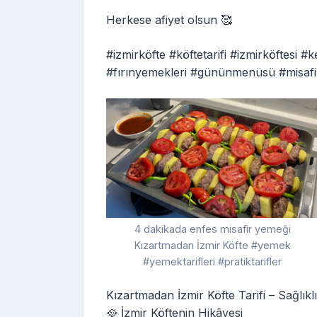
Herkese afiyet olsun 🥰
#izmirköfte #köftetarifi #izmirköftesi #
#fırınyemekleri #gününmenüsü #misaf
4 dakikada enfes misafir yemeği
Kızartmadan İzmir Köfte #yemek
#yemektarifleri #pratiktarifler
Kızartmadan İzmir Köfte Tarifi – Sağlıklı
🥘 İzmir Köftenin Hikâyesi