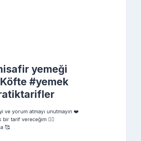
isafir yemeği
 Köfte #yemek
atiktarifler
yi ve yorum atmayı unutmayın ❤️
bir tarif vereceğim 👌🏻
a 🥰