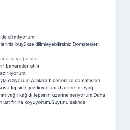
lde dilimliyorum.
eriniz büyükse dilimleyebilirsiniz.Domatesleri
yumurta yoğurulur.
 baharatlar atılır.
azırlıyorum.
ıyla diziyorum.Aralara biberleri ve domatesleri
 sosu tepside gezdiriyorum.Üzerine tereyağ
ım yağlı kağıdı tepsinin üzerine seriyorum.Daha
lt üst fırına koyuyorum.Suyunu salınca