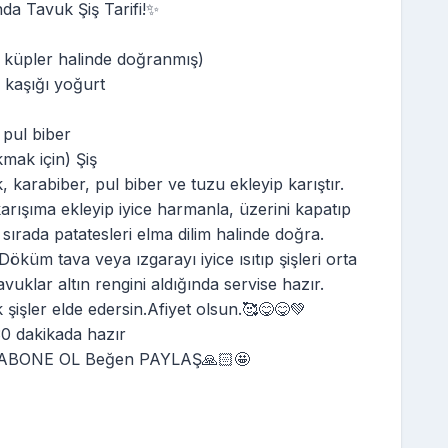
da Tavuk Şiş Tarifi!✨
k küpler halinde doğranmış)
 kaşığı yoğurt
 pul biber
kmak için) Şiş
, karabiber, pul biber ve tuzu ekleyip karıştır.
arışıma ekleyip iyice harmanla, üzerini kapatıp
sırada patatesleri elma dilim halinde doğra.
 Döküm tava veya ızgarayı iyice ısıtıp şişleri orta
vuklar altın rengini aldığında servise hazır.
şişler elde edersin.Afiyet olsun.🥰😋😋💚
 dakikada hazır
🥣ABONE OL Beğen PAYLAŞ🙏🏻🤩