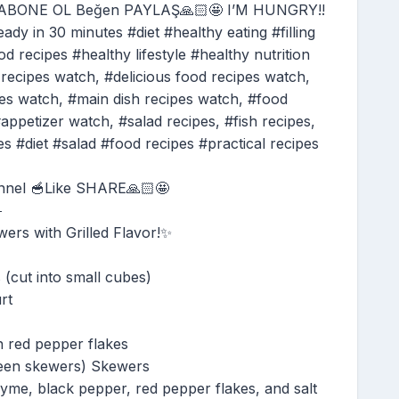
🥣ABONE OL Beğen PAYLAŞ🙏🏻🤩 I’M HUNGRY!!
 30 minutes #diet #healthy eating #filling
d recipes #healthy lifestyle #healthy nutrition
recipes watch, #delicious food recipes watch,
es watch, #main dish recipes watch, #food
appetizer watch, #salad recipes, #fish recipes,
s #diet #salad #food recipes #practical recipes
nnel 🥣Like SHARE🙏🏻🤩

ers with Grilled Flavor!✨
 (cut into small cubes)
rt
 red pepper flakes
ween skewers) Skewers
thyme, black pepper, red pepper flakes, and salt