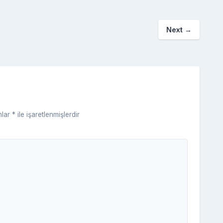
p
p
o
e
a
a
kl
Next
→
p
c
a
er
e
s
s
ni
ki
nlar
*
ile işaretlenmişlerdir