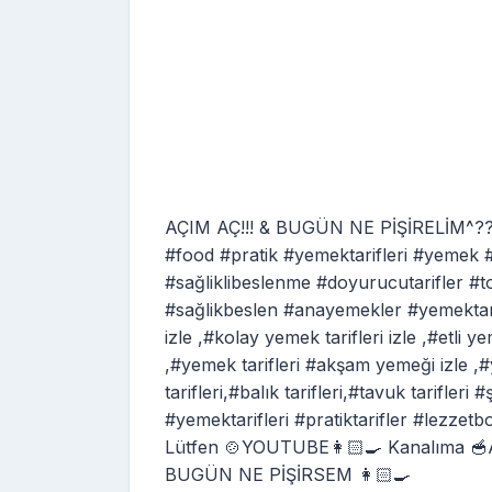
AÇIM AÇ!!! & BUGÜN NE PİŞİRELİM^?? 
#food #pratik #yemektarifleri #yemek #
#sağliklibeslenme #doyurucutarifler #to
#sağlikbeslen #anayemekler #yemektarifle
izle ,#kolay yemek tarifleri izle ,#etli ye
,#yemek tarifleri #akşam yemeği izle ,#y
tarifleri,#balık tarifleri,#tavuk tarifleri 
#yemektarifleri #pratiktarifler #lezze
Lütfen 🍲YOUTUBE👩🏻‍🍳 Kanalıma 
BUGÜN NE PİŞİRSEM 👩🏻‍🍳