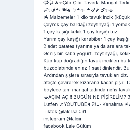
💥😋 🔥✨Çıtır Çıtır Tavada Mangal Tadın
🥖✨🌶️🍅 🍽️🔥 ✨🍅✨ 🍅🍆🌶️ 🍗✨🥗
🥣 Malzemeler 1 kilo tavuk incik (küçü
Çeyrek çay bardağı zeytinyağı 1 yemek
1 çay kaşığı kekik 1 çay kaşığı tuz
Yarım çay kaşığı karabiber 1 çay kaşığı
2 adet patates (yanına ya da aralara ta
Geniş bir kaba yoğurt, zeytinyağı, kekik
Küp küp doğradığın tavuk incikleri bu k
buzdolabında en az 1 saat dinlendir. Bu 
Ardından şişlere sırasıyla tavukları diz.
ateşte çevirerek kızarana kadar pişir. Ta
böylece tam mangal tadında nefis tavuk 
🥗AÇIM AÇ !! BUGÜN NE PİŞİRELİM? 30
Lütfen 🍲YOUTUBE👩🏻‍🍳 Kanalıma 
Tiktok @lalelisa.031
instegram @laleiii
facebook Lale Gülüm