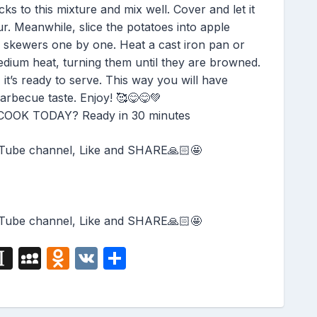
ks to this mixture and mix well. Cover and let it
our. Meanwhile, slice the potatoes into apple
 skewers one by one. Heat a cast iron pan or
edium heat, turning them until they are browned.
t’s ready to serve. This way you will have
arbecue taste. Enjoy! 🥰😋😋💚
OK TODAY? Ready in 30 minutes
Tube channel, Like and SHARE🙏🏻🤩
Tube channel, Like and SHARE🙏🏻🤩
i
In
M
O
V
S
g
st
y
d
K
h
a
S
n
ar