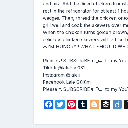
and mix. Add the diced chicken drumstic
rest in the refrigerator for at least 1 h
wedges. Then, thread the chicken onto
grill well and cook the skewers over m
When the chicken turns golden brown, i
delicious chicken skewers with a true b
🥗I’M HUNGRY!! WHAT SHOULD WE CO
Please 🍲SUBSCRIBE👩🏻‍🍳 to my You
Tiktok @lalelisa.031
Instagram @laleiii
Facebook Lale Gülüm
Please 🍲SUBSCRIBE👩🏻‍🍳 to my You
F
T
Pi
T
Bl
B
D
a
w
nt
u
o
uf
i
c
itt
er
m
g
fe
o