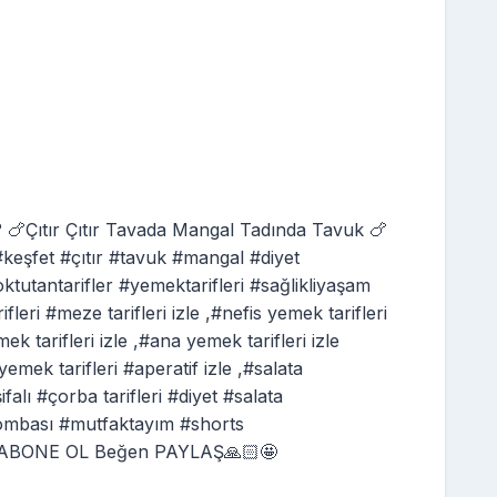
Çıtır Çıtır Tavada Mangal Tadında Tavuk 🍗
keşfet #çıtır #tavuk #mangal #diyet
ktutantarifler #yemektarifleri #sağlikliyaşam
ri #meze tarifleri izle ,#nefis yemek tarifleri
mek tarifleri izle ,#ana yemek tarifleri izle
emek tarifleri #aperatif izle ,#salata
#şifalı #çorba tarifleri #diyet #salata
tbombası #mutfaktayım #shorts
🥣ABONE OL Beğen PAYLAŞ🙏🏻🤩