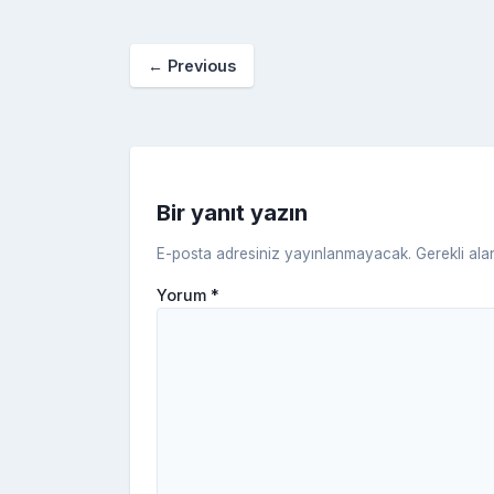
e
er
e
bl
g
r
b
st
r
er
←
Previous
o
o
k
Bir yanıt yazın
E-posta adresiniz yayınlanmayacak.
Gerekli ala
Yorum
*