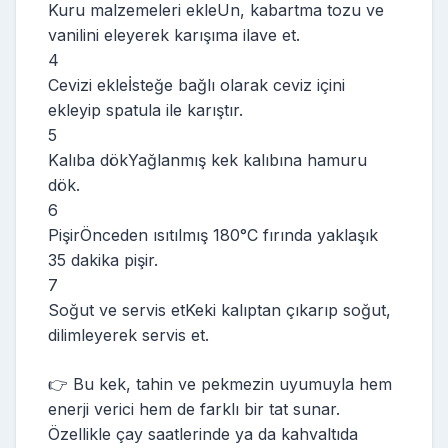
Kuru malzemeleri ekleUn, kabartma tozu ve
vanilini eleyerek karışıma ilave et.
4
Cevizi ekleİsteğe bağlı olarak ceviz içini
ekleyip spatula ile karıştır.
5
Kalıba dökYağlanmış kek kalıbına hamuru
dök.
6
PişirÖnceden ısıtılmış 180°C fırında yaklaşık
35 dakika pişir.
7
Soğut ve servis etKeki kalıptan çıkarıp soğut,
dilimleyerek servis et.
👉 Bu kek, tahin ve pekmezin uyumuyla hem
enerji verici hem de farklı bir tat sunar.
Özellikle çay saatlerinde ya da kahvaltıda