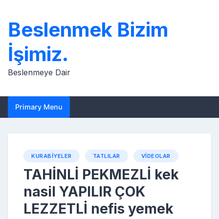
Skip
to
Beslenmek Bizim
content
İşimiz.
Beslenmeye Dair
Primary Menu
KURABIYELER
TATLILAR
VIDEOLAR
TAHİNLİ PEKMEZLİ kek
nasil YAPILIR ÇOK
LEZZETLİ nefis yemek