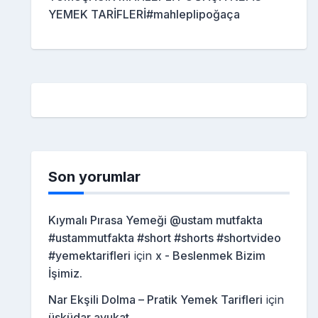
YEMEK TARİFLERİ#mahleplipoğaça
Son yorumlar
Kıymalı Pırasa Yemeği @ustam mutfakta
#ustammutfakta #short #shorts #shortvideo
#yemektarifleri
için
x - Beslenmek Bizim
İşimiz.
Nar Ekşili Dolma – Pratik Yemek Tarifleri
için
üsküdar avukat